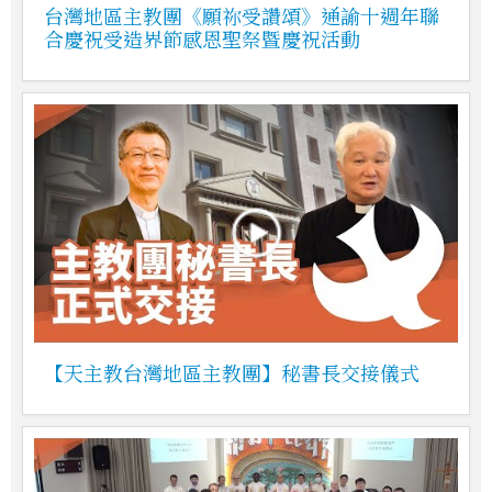
台灣地區主教團《願祢受讚頌》通諭十週年聯
合慶祝受造界節感恩聖祭暨慶祝活動
【天主教台灣地區主教團】秘書長交接儀式