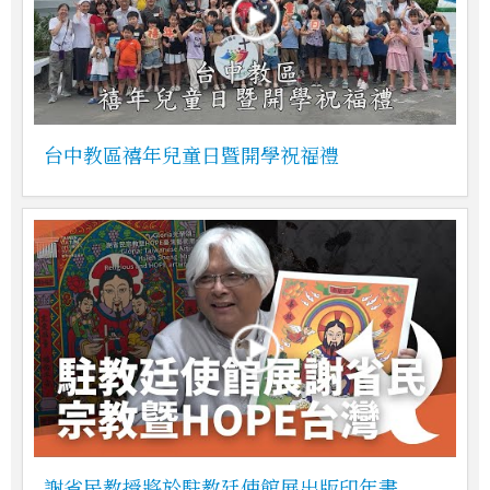
台中教區禧年兒童日暨開學祝福禮
謝省民教授將於駐教廷使館展出版印年畫