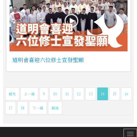
道明會喜迎六位修士宣發聖願
最先
上一篇
9
10
11
12
13
14
15
16
17
18
下一篇
最後