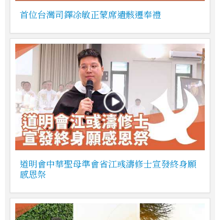
首位台灣司鐸凃敏正蒙席遺骸遷奉禮
道明會中華聖母準會省江彧濤修士宣發終身願
感恩祭