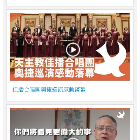
佳播合唱團奧捷巡演感動落幕