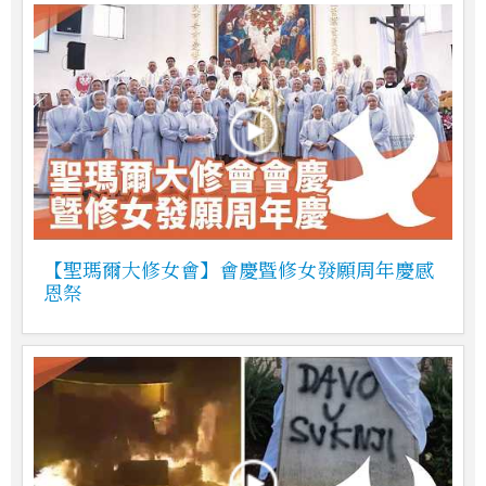
【聖瑪爾大修女會】會慶暨修女發願周年慶感
恩祭