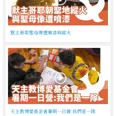
默主哥耶聖母像遭噴漆與縱火
天主教博愛基金會暑期一日營:我們是一隊