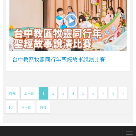
台中教區牧靈同行年聖經故事說演比賽
最先
上一篇
1
2
3
4
5
6
7
8
9
10
下一篇
最後