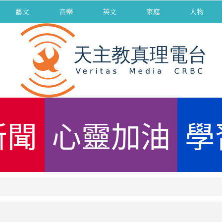
藝文
音樂
英文
家庭
人物
新聞
心靈加油
學