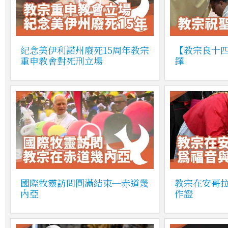
紀念美伊利諾州廢死15周年教宗
【教宗良十
重申教會對死刑立場
鐸
國際牧靈訪問圓滿結束─赤道幾
教宗在安哥
內亞
作證