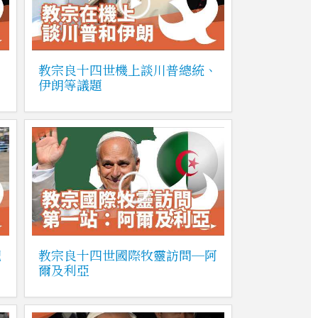
、
教宗良十四世機上談川普總統、
伊朗等議題
記
教宗良十四世國際牧靈訪問─阿
爾及利亞