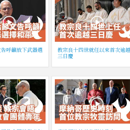
文告呼籲放下武器選
教宗良十四世就任以來首次逾
三日慶