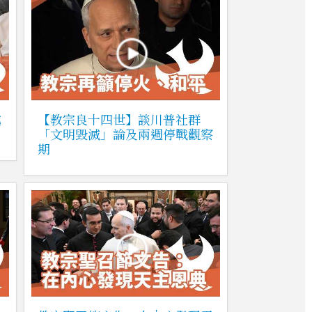
越
【教宗良十四世】談川普社群
「文明毀滅」論及兩週停戰觀察
期