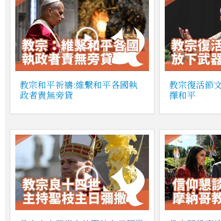
教宗和平祈禱:維繫和平各國執
教宗復活節
政者責無旁貸
擇和平