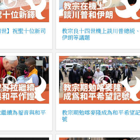
四世】祝聖十位新司
教宗良十四世機上談川普總統
伊朗等議題
拉繼續為福音與和平
教宗期勉喀麥隆成為和平希望
號