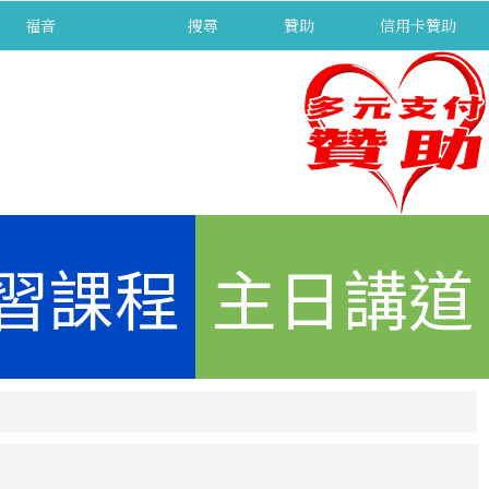
福音
separator
搜尋
贊助
信用卡贊助
習課程
主日講道