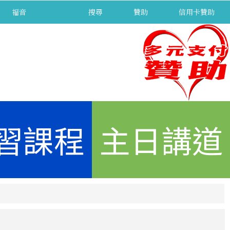
福音
separator
搜尋
贊助
信用卡贊助
習課程
主日講道