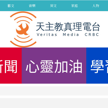
藝文
音樂
英文
家庭
人物
新聞
心靈加油
學