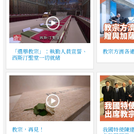
「選舉教宗」：執勤人員宣誓、
教宗方濟各
西斯汀聖堂一切就緒
教宗，再見！
我國特使陳