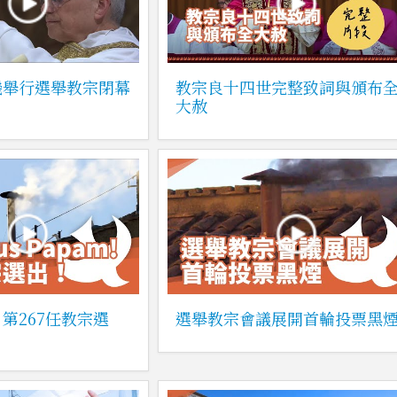
機舉行選舉教宗閉幕
教宗良十四世完整致詞與頒布
大赦
第267任教宗選
選舉教宗會議展開首輪投票黑