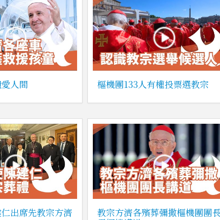
遺愛人間
樞機團133人有權投票選教宗
建仁出席先教宗方濟
教宗方濟各殯葬彌撒樞機團團