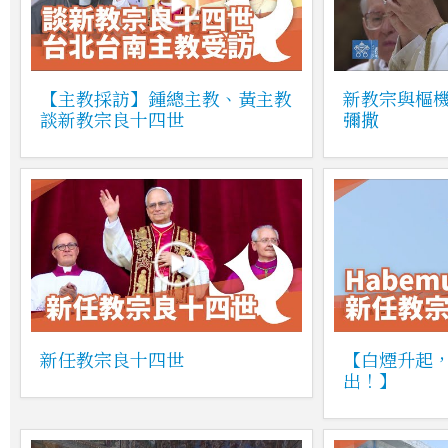
【主教採訪】鍾總主教、黃主教
新教宗與樞
談新教宗良十四世
彌撒
新任教宗良十四世
【白煙升起，
出！】