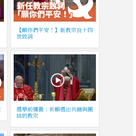
全
【願你們平安！】新教宗良十四
世致詞
煙
選舉前彌撒：祈願選出共融與團
結的教宗