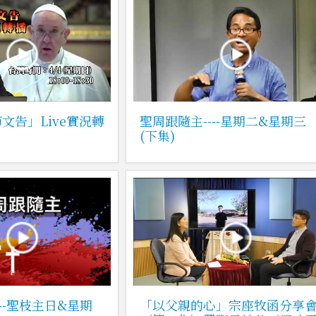
文告」Live實況轉
聖周跟隨主----星期二&星期三
(下集)
--聖枝主日&星期
「以父親的心」宗座牧函分享