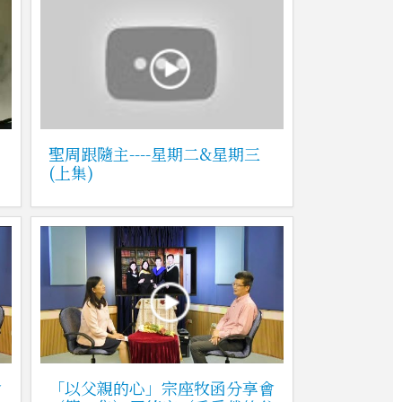
聖周跟隨主----星期二&星期三
(上集)
會
「以父親的心」宗座牧函分享會