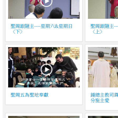
聖周跟隨主----星期六&星期日
聖周跟隨主--
〈下〉
〈上〉
聖周五為聖地奉獻
鍾總主教司
分施主愛