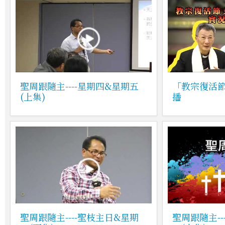
聖周跟隨主----星期四&星期五
「教宗復活節
(上集)
播
聖周跟隨主----聖枝主日&星期
聖周跟隨主--