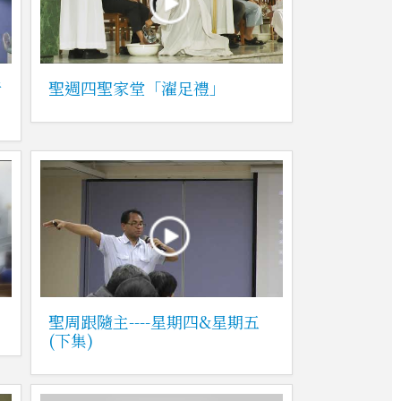
祈
聖週四聖家堂「濯足禮」
聖周跟隨主----星期四&星期五
(下集)