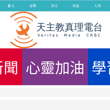
藝文
音樂
英文
家庭
人物
新聞
心靈加油
學