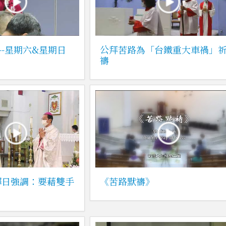
--星期六&星期日
公拜苦路為「台鐵重大車禍」
禱
鐸日強調：要藉雙手
《苦路默禱》