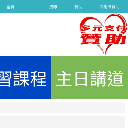
福音
separator
搜尋
贊助
信用卡贊助
習課程
主日講道