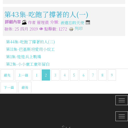
第43集-吃飽了撐著的人(一)
詳細內容
分類:
作者
管理員
被遺忘的天使
列印
發佈: 25 四月 2019
點擊數: 1272
第44集-吃飽了撐著的人(二)
第11集-巴基斯坦愛用小奴工
第1集-娃娃兵上戰場
第2集-小小童工童年留白
最先
上一篇
1
2
3
4
5
6
7
8
9
下一篇
最後