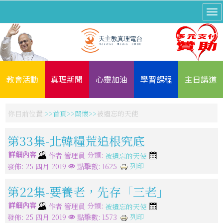
教會活動
真理新聞
心靈加油
學習課程
主日講道
你目前位置:
首頁
關懷
被遺忘的天使
第33集-北韓糧荒追根究底
詳細內容
分類:
作者
管理員
被遺忘的天使
列印
發佈: 25 四月 2019
點擊數: 1625
第22集-要養老，先存「三老」
詳細內容
分類:
作者
管理員
被遺忘的天使
列印
發佈: 25 四月 2019
點擊數: 1573