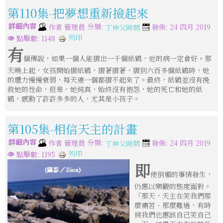
第110集-把夢想重新撿起來
詳細內容
分類:
作者
管理員
發佈: 24 四月 2019
丁神父時間
列印
點擊數: 1148
有
個傳說，如果一個人能摺出一千個紙鶴，他的病一定會好。那
天晚上起，女孩開始摺紙鶴，摺著摺著，摺到六百多個紙鶴時，她
的體力慢慢衰弱，每天連一個都摺不起來了。最終，紙鶴並沒有挽
救她的性命，但是，她純真，始終沒有抱怨，她的死亡和她的紙
鶴，感動了許許多多的人，尤其是小孩子。
第105集-相信天主的計畫
詳細內容
分類:
作者
管理員
發佈: 24 四月 2019
丁神父時間
列印
點擊數: 1195
即
使倒楣的事情發生，
仍應以樂觀的態度面對。
「那天，天主在笑我們那
麼痛苦、那麼難過，有時
候我們也應該自己笑自己