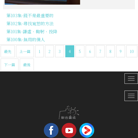
第103集-錢不是最重要的
第102集-尋找寬恕的方法
第101集-謙虛、鞠躬、投降
第100集-無用的僕人
最先
上一篇
1
2
3
4
5
6
7
8
9
10
下一篇
最後