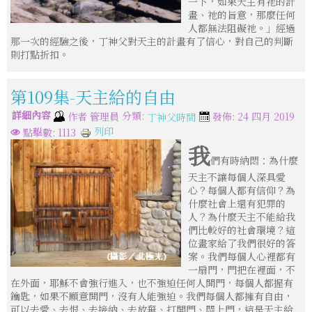
一下，如果天主有祂的計
畫、祂的旨意，那麼任何
人都無法阻礙祂。」經過
那一次的經驗之後，丁神父對天主的計畫有了信心，對自己的判斷
則打點折扣。
第109集-天主給的自由
詳細內容
分類:
作者
管理員
發佈: 24 四月 2019
丁神父時間
列印
點擊數: 1113
我
們有時納悶：為什麼
天主不讓每個人深具愛
心？每個人都有信仰？為
什麼社會上還有犯罪的
人？為什麼天主不能給我
們比較好的社會環境？這
位畫家給了我們很好的答
案。我們每個人心裡都有
一扇門，門把在裡面，不
在外面，耶穌不會強行進入，也不強迫任何人開門，每個人都握有
鑰匙，如果不願意開門，沒有人能強迫。我們每個人都擁有自由，
可以去愛、去恨、去接納、去放棄、打開門、關上門，這是天主給