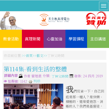
教會活動
真理新聞
心靈加油
學習課程
主日講道
你目前位置:
首頁
藝文
丁神父時間
第114集-看到生活的整體
詳細內容
分類:
作者
管理員
發佈: 24 四月 2019
丁神父時間
列印
點擊數: 1142
我
們反省一下，自己到
底是那一種人？是快樂、
積極的，還是愛抱怨、消
極的人？我們是基督徒，