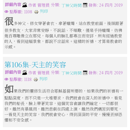
詳細內容
分類:
作者
管理員
發佈: 24 四月 2019
丁神父時間
列印
點擊數: 1108
很
多神父、修女穿著會衣、拿著蠟燭，站在教堂前面，後頭跟著
很多教友，大家非常安靜，不說話、不唱歌，僅是手持蠟燭，彷彿
幾百尊雕像立在那兒，每個人的臉孔都專注而安詳，所有經過教堂
的人，看到這幅景象，都說不出話來。這樣的祈禱，才算是教會的
示威。
第106集-天主的笑容
詳細內容
分類:
作者
管理員
發佈: 24 四月 2019
丁神父時間
列印
點擊數: 1118
如
果我們的靈修生活符合耶穌基督所要的，如果我們的祈禱有一
點點深度，而不只是一大堆要求，我們就會在深入的祈禱中，看見
我們的船長，臉上帶著笑容，這個笑容會讓我們確定，一切都很
好。雖然有暴風雨，雖然悲劇在四處上演，雖然我們痛苦到要死，
一看見天主的笑容，我們就會安心，得到深深的平安，慢慢丟掉恐
懼和不安全感。