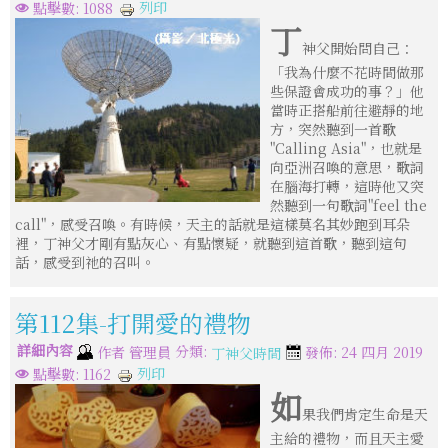
列印
點擊數: 1088
丁
神父開始問自己：
「我為什麼不花時間做那
些保證會成功的事？」他
當時正搭船前往避靜的地
方，突然聽到一首歌
"Calling Asia"，也就是
向亞洲召喚的意思，歌詞
在腦海打轉，這時他又突
然聽到一句歌詞"feel the
call"，感受召喚。有時候，天主的話就是這樣莫名其妙跑到耳朵
裡，丁神父才剛有點灰心、有點懷疑，就聽到這首歌，聽到這句
話，感受到祂的召叫。
第112集-打開愛的禮物
詳細內容
分類:
作者
管理員
發佈: 24 四月 2019
丁神父時間
列印
點擊數: 1162
如
果我們肯定生命是天
主給的禮物，而且天主愛