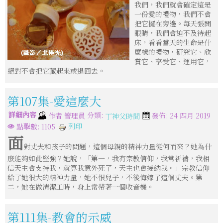
我們，我們就會確定這是
一份愛的禮物，我們不會
把它擺在旁邊。每天張開
眼睛，我們會迫不及待起
床，看看當天的生命是什
麼樣的禮物，研究它、欣
賞它、享受它、運用它，
絕對不會把它藏起來或退回去。
第107集-愛這麼大
詳細內容
分類:
作者
管理員
發佈: 24 四月 2019
丁神父時間
列印
點擊數: 1105
面
對丈夫和孩子的問題，這個母親的精神力量從何而來？她為什
麼能夠如此堅強？她說，「第一，我有宗教信仰，我常祈禱，我相
信天主會支持我，就算我意外死了，天主也會接納我。」宗教信仰
給了她很大的精神力量，她不恨兒子，不後悔嫁了這個丈夫。第
二，她在做清潔工時，身上常帶著一個收音機。
第111集-教會的示威