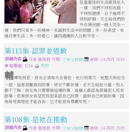
但基督徒的生活跟其他人
一樣，我們不特別有錢，
不特別健康，日子過得不
特別舒服，天主給我們的
外在情況跟一般人完全一
樣，我們只是多一份精神，來面對生活中的問題；多一份希望，來
過日常生活；多一份愛心，讓四週圍的人比較平安。
第113集-認罪並道歉
詳細內容
分類:
作者
管理員
發佈: 24 四月 2019
丁神父時間
列印
點擊數: 1134
輔
導死刑犯，修女必須每天去看他，他行刑那天，她整天和他在
一起，這是很難做到的事，修女不斷祈禱，求天主給她力量。別人
都不了解，修女為什麼要做這樣的事，每個人都認為那個犯人死有
餘辜。但是修女希望死刑犯承認自己的罪，面對自己所做的事，因
為接受真理他才能自由，也才能很有尊嚴地死。
第108集-是祂在推動
詳細內容
分類:
作者
管理員
發佈: 24 四月 2019
丁神父時間