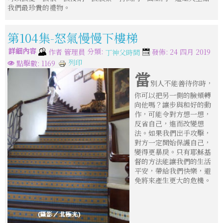
我們最珍貴的禮物。
第104集-怒氣慢慢下樓梯
詳細內容
分類:
作者
管理員
發佈: 24 四月 2019
丁神父時間
列印
點擊數: 1169
當
別人不能善待你時，
你可以把另一側的臉頰轉
向他嗎？讓步與和好的動
作，可能令對方想一想，
反省自己，進而改變想
法。如果我們出手攻擊，
對方一定開始保護自己，
變得更暴戾。只有耶穌基
督的方法能讓我們的生活
平安，帶給我們快樂，避
免將來產生更大的危機。