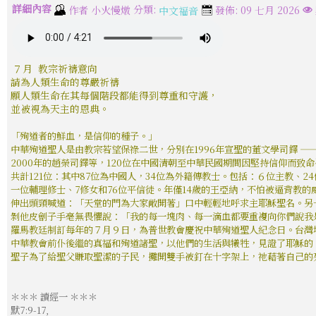
詳細內容
分類:
作者
小火慢燉
發佈: 09 七月 2026
中文福音
７月 教宗祈禱意向
請為人類生命的尊嚴祈禱
願人類生命在其每個階段都能得到尊重和守護，
並被視為天主的恩典。
「殉道者的鮮血，是信仰的種子。」
中華殉道聖人是由教宗若望保祿二世，分別在1996年宣聖的董文學司鐸 —
2000年的趙榮司鐸等，120位在中國清朝至中華民國期間因堅持信仰而致
共計121位：其中87位為中國人，34位為外籍傳教士。包括：６位主教、2
一位輔理修士、7修女和76位平信徒。年僅14歲的王亞納，不怕被逼背教的
伸出頭頸喊道：「天堂的門為大家敞開著」口中輕輕地呼求主耶穌聖名。
另
剝他皮劊子手毫無畏懼說：「我的每一塊肉、每一滴血都要重複向你們說我
羅馬教廷制訂每年的７月９日，為普世教會慶祝中華殉道聖人紀念日。台灣
中華教會前仆後繼的真福和殉道諸聖，以他們的生活與犧牲，見證了耶穌的
聖子為了給聖父賺取聖潔的子民，攤開雙手被釘在十字架上，祂藉著自己的
＊＊＊ 讀經一 ＊＊＊
默7:9-17,