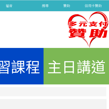
福音
separator
搜尋
贊助
信用卡贊助
習課程
主日講道