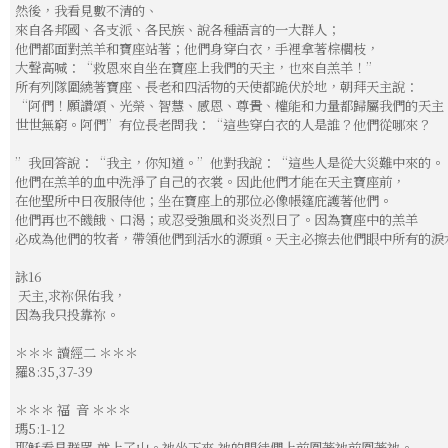
然後，我看見數不清的、
來自各邦國、各支派、各民族、說各種語言的一大群人；
他們都面對羔羊和寶座站著；他們身穿白衣，手裡拿著棕櫚枝，
大聲高喊：“救恩來自坐在寶座上我們的天主，也來自羔羊！”
所有列隊圍繞著寶座、長老和四活物的天使都跪伏於地，朝拜天主說：
“阿們！願讚頌、光榮、智慧、感恩、尊貴、權能和力量都歸屬我們的天主
世世無窮。阿們”有位長老問我：“這些穿白衣的人是誰？他們從哪來？
”我回答說：“我主，你知道。”他對我說：“這些人是從大災難中來的。
他們在羔羊的血中洗淨了自己的衣裳。因此他們才能在天主寶座前，
在他聖所中日夜服侍他；坐在寶座上的那位必像帳篷庇護著他們。
他們再也不饑餓、口渴；或忍受強風和炎炎烈日了。因為寶座中的羔羊
必成為他們的牧者，帶領他們到活水的源頭。天主必擦去他們眼中所有的淚
詠16
天主,求祢保佑我，
因為我只投靠祢。
＊＊＊ 讀經二 ＊＊＊
羅8:35,37-39
＊＊＊ 福 音 ＊＊＊
瑪5:1-12
耶穌看見群眾,就上了山。祂坐下來,祂的門徒們上前圍著祂前圍著祂。