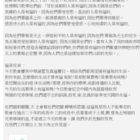
祂便開口教導他們說:「甘於貧窮的人是有福的,因為天國是他們的。
哀痛的人是有福的，因為他們要受安慰。溫良的人是有福的,
因為他們要繼承土地。飢渴慕義的人是有福的,因他們要得到飽足。
慈悲待人的人是有福的,因為他們要蒙受慈悲。心地純潔的人是有福的,
因為他們要看見天主。締造和平的人是有福的,因為他們 要稱為天主的兒女
為正義而受迫害的人是有福的, 因為天國是他們的。當有人為了我的緣故而
和迫害你們,捏造各種壞話誹謗你們時,你們就是有福的!你們歡喜快樂吧!你們
天上的賞報必定豐 享,因為人們也是這樣迫害你們以前的先知。」
福音反省 ：
今天教會慶祝中華諸聖及真福慶日。相信我們都渴望過有福氣的生活。
對你來說,怎麼樣的生活才算有福 氣呢?是家財萬貫嗎?是事業有成嗎?
是悠閒自在的退 休生活嗎?那麼,按照你的標準,或跟身邊的人比較,
今天的生活算得上有福氣嗎?
今日教會紀念中國內為基督緣故而
殉道的兄弟姊妹,他們謹守主的訓誨,致死 渝,他真的能享受天國的永福。
他們面對磨難,天 主會幫他們把磨 轉變成恩寵,這福氣是別人不能奪走的
教會在過去二千年的成長中 三的成長中,依靠著成千上萬,願 意為主殉道的
兄弟姊妹的血,才能建立今天的教會。讓 我們步武先賢的芳表,
在我們工作崗位上,努力為主作見證。