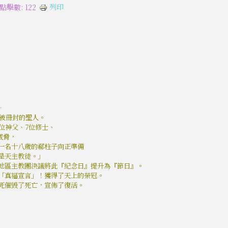
列印
點擊數: 122
—
命被冊封的聖人。
4位神父、7位修士、
威脅，
一名十八歲的郗柱子向正準備
是天主教徒。」
地區主教團決議將此『紀念日』提升為『節日』。
「真福宣言」！獲得了天上的榮冠。
死催毁了死亡，宣佈了復活。