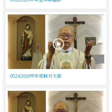
05242020甲年耶穌升天節