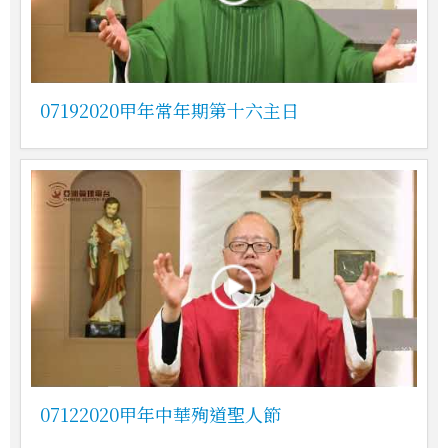
07192020甲年常年期第十六主日
07122020甲年中華殉道聖人節