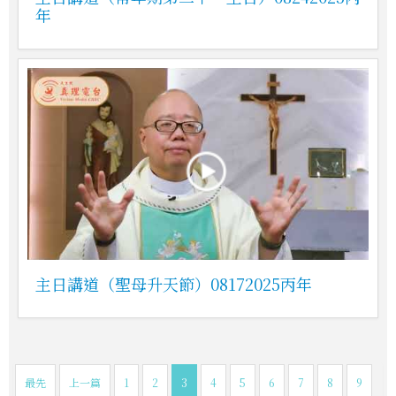
年
主日講道（聖母升天節）08172025丙年
最先
上一篇
1
2
3
4
5
6
7
8
9