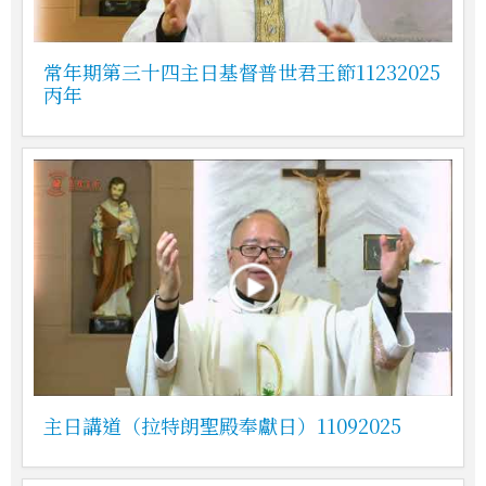
常年期第三十四主日基督普世君王節11232025
丙年
主日講道（拉特朗聖殿奉獻日）11092025