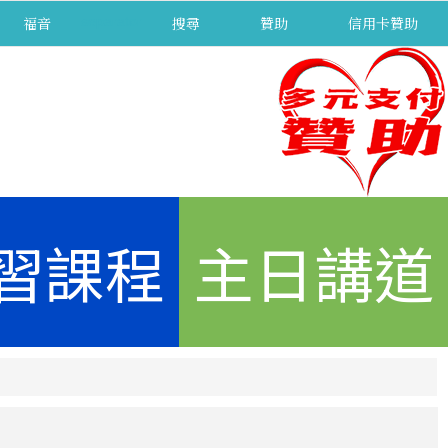
福音
separator
搜尋
贊助
信用卡贊助
習課程
主日講道