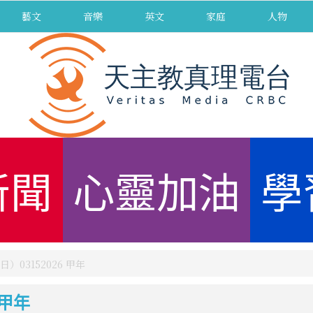
藝文
音樂
英文
家庭
人物
新聞
心靈加油
學
03152026 甲年
 甲年