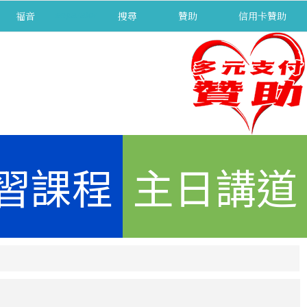
福音
separator
搜尋
贊助
信用卡贊助
習課程
主日講道