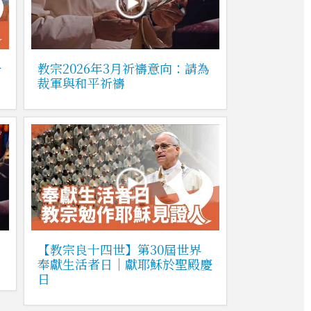
升
教宗2026年3月祈禱意向：請為
裁軍與和平祈禱
【教宗良十四世】第30屆世界
奉獻生活者日｜獻耶穌於聖殿慶
日