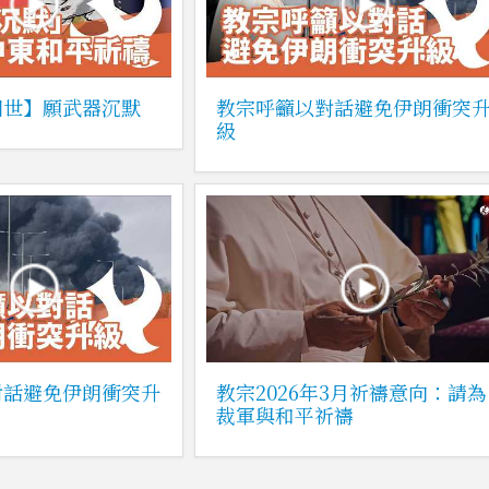
四世】願武器沉默
教宗呼籲以對話避免伊朗衝突
級
對話避免伊朗衝突升
教宗2026年3月祈禱意向：請為
裁軍與和平祈禱