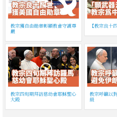
教宗獲自由勛章彰顯教會守護尊
【教宗良十
嚴
教宗四旬期拜訪慈幼會耶穌聖心
教宗呼籲以
大殿
級