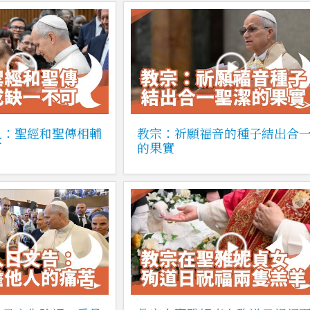
見：聖經和聖傳相輔
教宗：祈願福音的種子結出合
可
的果實