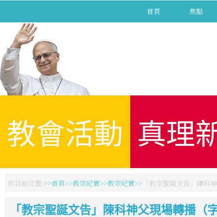
首頁
焦點
教會活動
真理
你目前位置:
首頁
教宗紀實
教宗紀實
「教宗聖誕文告」陳科神
「教宗聖誕文告」陳科神父現場轉播（