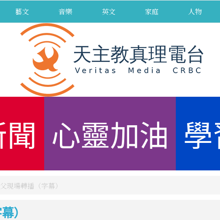
藝文
音樂
英文
家庭
人物
新聞
心靈加油
學
父現場轉播（字幕）
字幕）