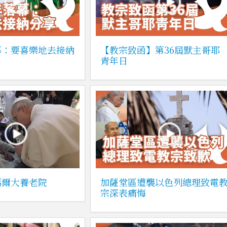
幕：要喜樂地去接納
【教宗致函】第36屆默主哥耶
青年日
瑪爾大養老院
加薩堂區遭襲以色列總理致電
宗深表痛悔