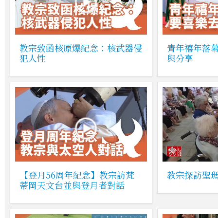
教宗致函核原爆紀念：核武器侵
青年禧年落
犯人性
與分享
【登月56周年紀念】教宗訪梵
教宗探訪聖
蒂岡天文台並與登月者對話