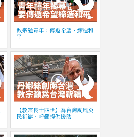
教宗勉青年：傳遞希望、締造和
平
教
【教宗良十四世】為台灣颱風災
民祈禱、呼籲提供援助