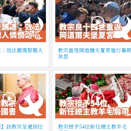
道：效法撒瑪黎雅人
教宗重返岡道爾夫夏宮進行暑
休息
使】訪教宗呈遞到任
教宗授予54位新任總主教羊毛