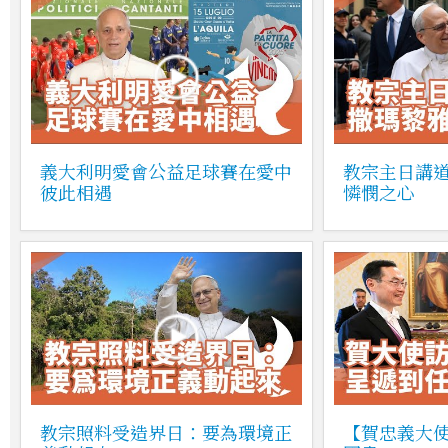
義大利明愛會公益足球賽在愛中
教宗主日講
彼此相遇
憐憫之心
教宗照料受造界日：要為環境正
【賀忠義大