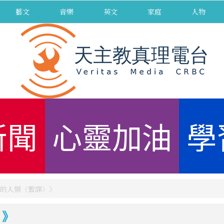
藝文
音樂
英文
家庭
人物
新聞
心靈加油
學
的人類（暫譯）》
）》