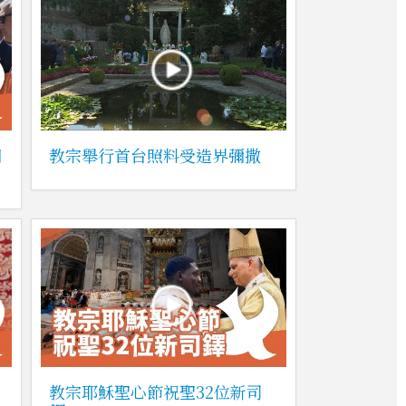
期
教宗舉行首台照料受造界彌撒
教宗耶穌聖心節祝聖32位新司