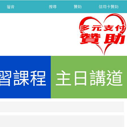
福音
separator
搜尋
贊助
信用卡贊助
習課程
主日講道