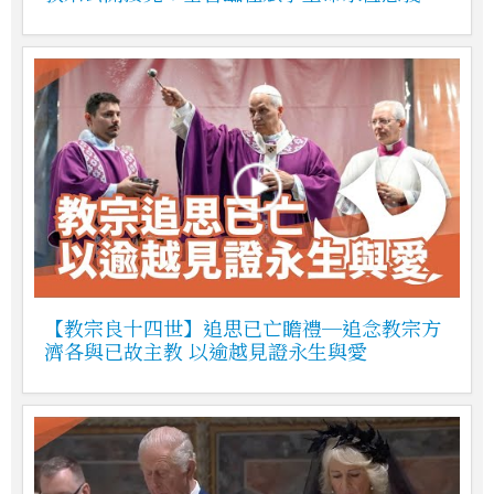
【教宗良十四世】追思已亡瞻禮─追念教宗方
濟各與已故主教 以逾越見證永生與愛