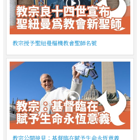
教宗授予聖紐曼樞機教會聖師名號
教宗公開接見：基督臨在賦予生命永恆意義