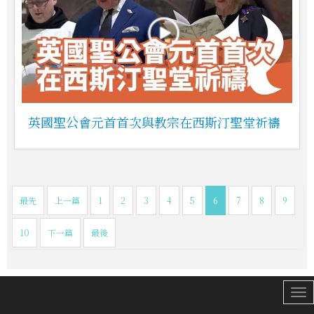
英國聖公會元首首次與教宗在西斯汀聖堂祈禱
最先
上一篇
1
2
3
4
5
6
7
8
9
10
下一篇
最後