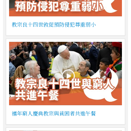
教宗良十四世敦促預防侵犯尊重弱小
禧年窮人慶典教宗與貧困者共進午餐