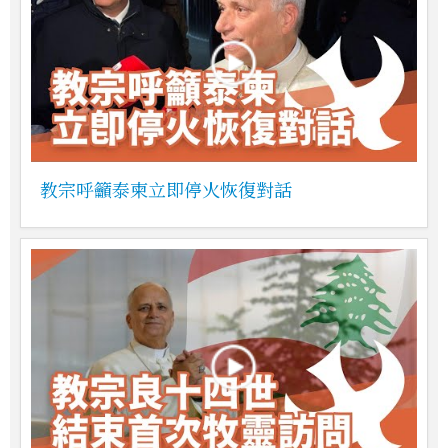
教宗呼籲泰柬立即停火恢復對話