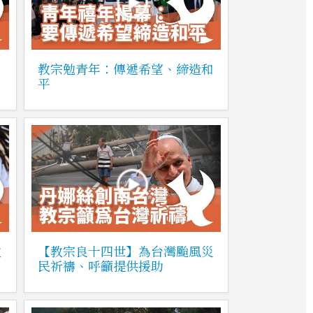
教宗勉青年：傳遞希望、締造和
平
教
【教宗良十四世】為台灣颱風災
民祈禱、呼籲提供援助