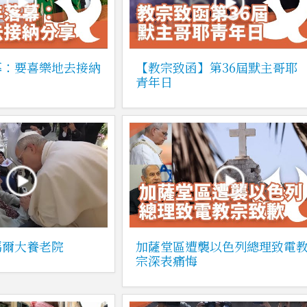
幕：要喜樂地去接納
【教宗致函】第36屆默主哥耶
青年日
瑪爾大養老院
加薩堂區遭襲以色列總理致電
宗深表痛悔