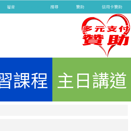
福音
separator
搜尋
贊助
信用卡贊助
習課程
主日講道