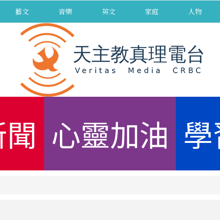
藝文
音樂
英文
家庭
人物
新聞
心靈加油
學