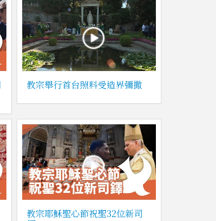
期
教宗舉行首台照料受造界彌撒
教宗耶穌聖心節祝聖32位新司