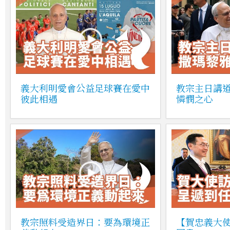
義大利明愛會公益足球賽在愛中
教宗主日講
彼此相遇
憐憫之心
教宗照料受造界日：要為環境正
【賀忠義大