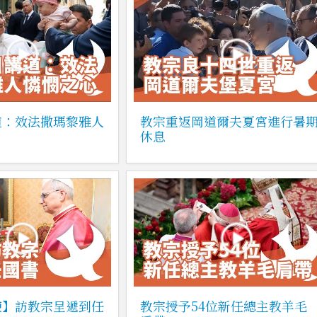
道：效法撒瑪黎雅人
教宗重返岡道爾夫夏宮進行暑
休息
使】訪教宗呈遞到任
教宗授予54位新任總主教羊毛