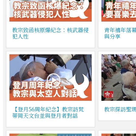
教宗致函核原爆紀念：核武器侵
青年禧年落
犯人性
與分享
【登月56周年紀念】教宗訪梵
教宗探訪聖
蒂岡天文台並與登月者對話