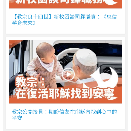
【教宗良十四世】新牧函談司鐸職責：《忠信
孕育未來》
教宗公開接見：期盼信友在耶穌內找到心中的
平安