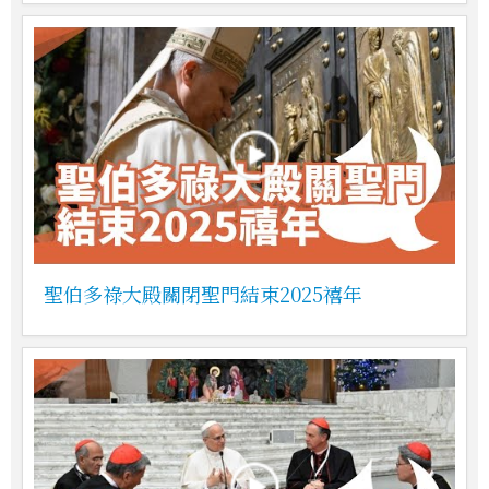
聖伯多祿大殿關閉聖門結束2025禧年