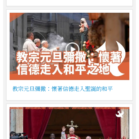
教宗元旦彌撒：懷著信德走入聖誕的和平