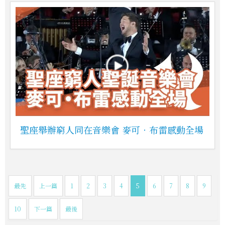
聖座舉辦窮人同在音樂會 麥可‧布雷感動全場
最先
上一篇
1
2
3
4
5
6
7
8
9
10
下一篇
最後