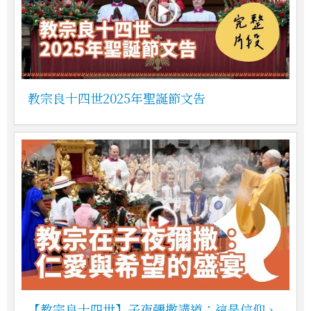
教宗良十四世2025年聖誕節文告
【教宗良十四世】子夜彌撒講道：這是信仰、