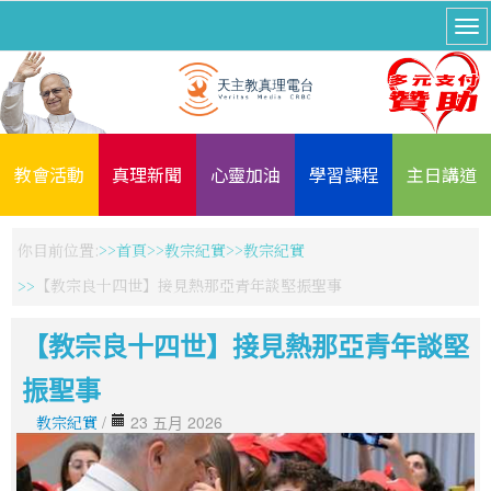
教會活動
真理新聞
心靈加油
學習課程
主日講道
你目前位置:
首頁
教宗紀實
教宗紀實
【教宗良十四世】接見熱那亞青年談堅振聖事
【教宗良十四世】接見熱那亞青年談堅
振聖事
教宗紀實
/
23 五月 2026