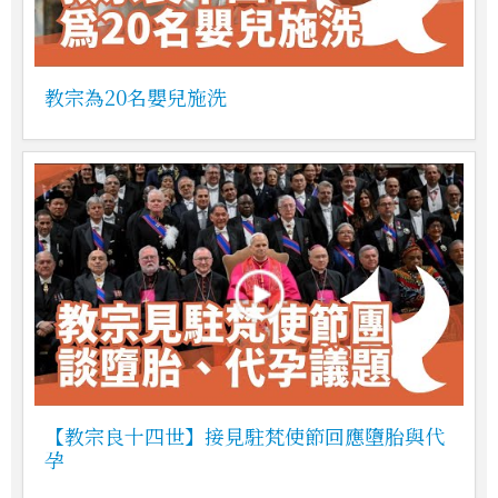
教宗為20名嬰兒施洗
【教宗良十四世】接見駐梵使節回應墮胎與代
孕