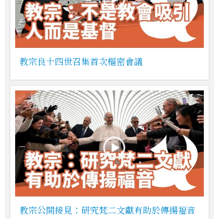
教宗良十四世召集首次樞密會議
教宗公開接見：研究梵二文獻有助於傳揚福音