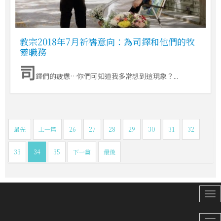
教宗2018年7月祈禱意向：為司鐸和他們的牧
靈職務
司
鐸們的疲憊…你們可知道我多常想到這現象？...
最先
上一篇
26
27
28
29
30
31
32
33
34
35
下一篇
最後