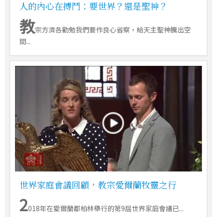
人的內心在搏鬥：要世界？還是聖神？
教
宗方濟各勸勉我們要作良心省察，給天主聖神騰出空
間...
世界家庭會議回顧，教宗愛爾蘭牧靈之行
2
018年在愛爾蘭都柏林舉行的第9屆世界家庭會議已...