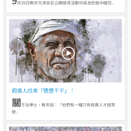
9
月26日教宗方濟各在公開接見活動中談及他致中國信...
假善人经常『愤愤不平』！
關
于法學士，教宗說：「他們有一種只有假善人才經常
使...