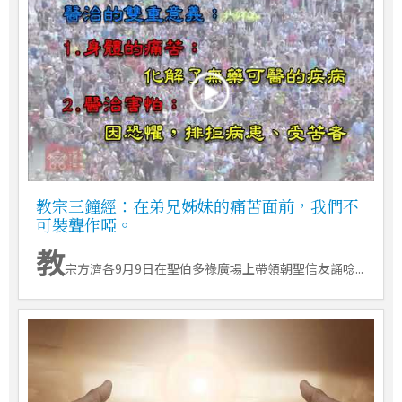
教宗三鐘經：在弟兄姊妹的痛苦面前，我們不
可裝聾作啞。
教
宗方濟各9月9日在聖伯多祿廣場上帶領朝聖信友誦唸...