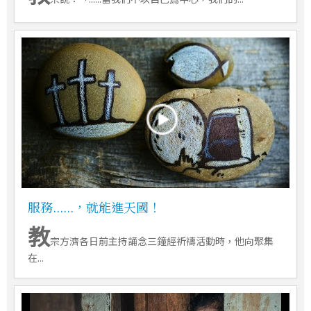
服務......，就能進天國！
教
宗方濟各日前主持誦念三鐘經祈禱活動時，他向聚集
在...