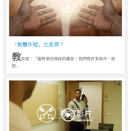
「裝聾作啞」也是罪？
教
宗說：「面對弟兄姊妹的痛苦，我們用許多排斥、抵
拒...