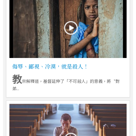
侮辱、鄙視、冷漠，就是殺人！
教
宗解釋道，基督延伸了「不可殺人」的意義，將〝對
弟...