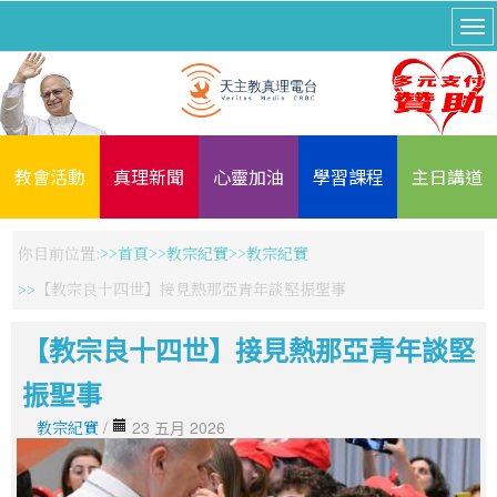
教會活動
真理新聞
心靈加油
學習課程
主日講道
你目前位置:
首頁
教宗紀實
教宗紀實
【教宗良十四世】接見熱那亞青年談堅振聖事
【教宗良十四世】接見熱那亞青年談堅
振聖事
教宗紀實
/
23 五月 2026