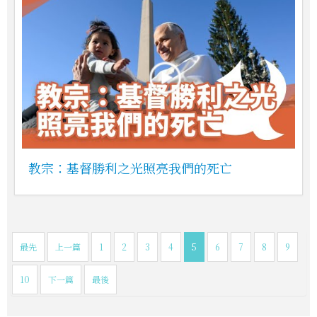
教宗：基督勝利之光照亮我們的死亡
最先
上一篇
1
2
3
4
5
6
7
8
9
10
下一篇
最後