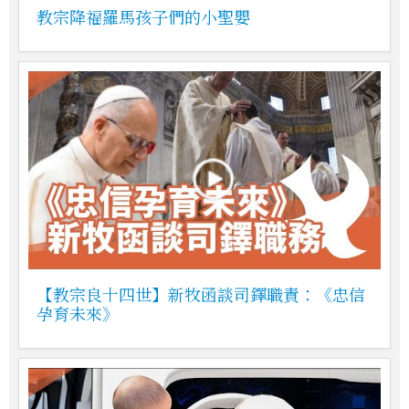
教宗降福羅馬孩子們的小聖嬰
【教宗良十四世】新牧函談司鐸職責：《忠信
孕育未來》