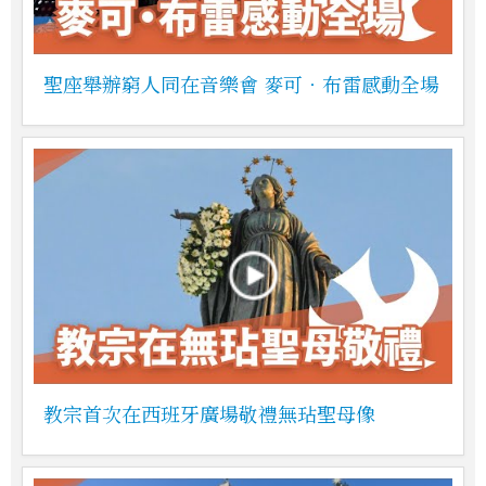
聖座舉辦窮人同在音樂會 麥可‧布雷感動全場
教宗首次在西班牙廣場敬禮無玷聖母像