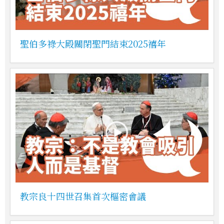
聖伯多祿大殿關閉聖門結束2025禧年
教宗良十四世召集首次樞密會議