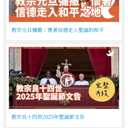
教宗元旦彌撒：懷著信德走入聖誕的和平
教宗良十四世2025年聖誕節文告