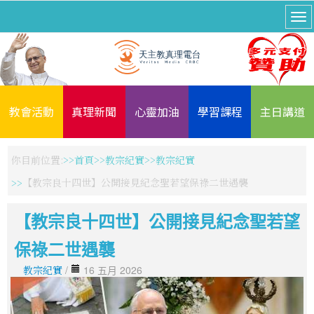
教會活動
真理新聞
心靈加油
學習課程
主日講道
你目前位置:
首頁
教宗紀實
教宗紀實
【教宗良十四世】公開接見紀念聖若望保祿二世遇襲
【教宗良十四世】公開接見紀念聖若望
保祿二世遇襲
教宗紀實
/
16 五月 2026