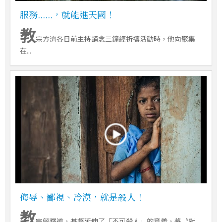
服務......，就能進天國！
教
宗方濟各日前主持誦念三鐘經祈禱活動時，他向聚集
在...
侮辱、鄙視、冷漠，就是殺人！
教
宗解釋道，基督延伸了「不可殺人」的意義，將〝對