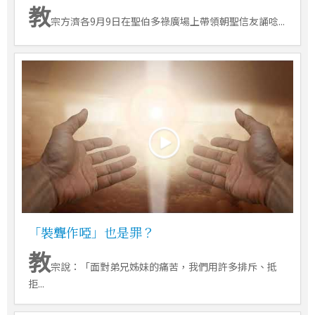
教
宗方濟各9月9日在聖伯多祿廣場上帶領朝聖信友誦唸...
「裝聾作啞」也是罪？
教
宗說：「面對弟兄姊妹的痛苦，我們用許多排斥、抵
拒...