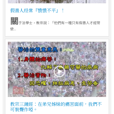
假善人经常『愤愤不平』！
關
于法學士，教宗說：「他們有一種只有假善人才經常
使...
教宗三鐘經：在弟兄姊妹的痛苦面前，我們不
可裝聾作啞。