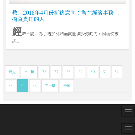
教宗2018年4月份祈禱意向：為在經濟事務上
擔負責任的人
經
濟不能只為了增加利潤而試圖減少勞動力，因而使被
排...
最先
上一篇
26
27
28
29
30
31
32
33
34
35
下一篇
最後