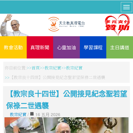
教會活動
真理新聞
心靈加油
學習課程
主日講道
你目前位置:
首頁
教宗紀實
教宗紀實
【教宗良十四世】公開接見紀念聖若望保祿二世遇襲
【教宗良十四世】公開接見紀念聖若望
保祿二世遇襲
教宗紀實
/
16 五月 2026