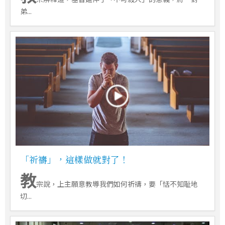
弟...
「祈禱」，這樣做就對了！
教
宗說，上主願意教導我們如何祈禱，要「恬不知耻地
切...