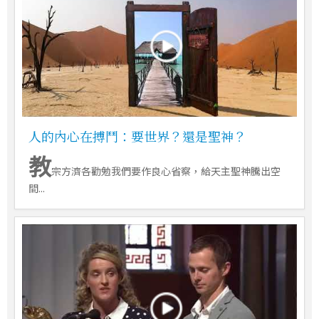
人的內心在搏鬥：要世界？還是聖神？
教
宗方濟各勸勉我們要作良心省察，給天主聖神騰出空
間...