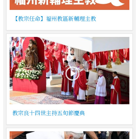
【教宗任命】福州教區新輔理主教
教宗良十四世主持五旬節慶典