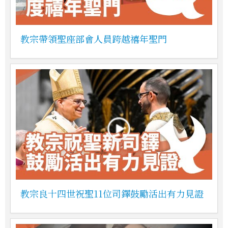
教宗帶領聖座部會人員跨越禧年聖門
教宗良十四世祝聖11位司鐸鼓勵活出有力見證