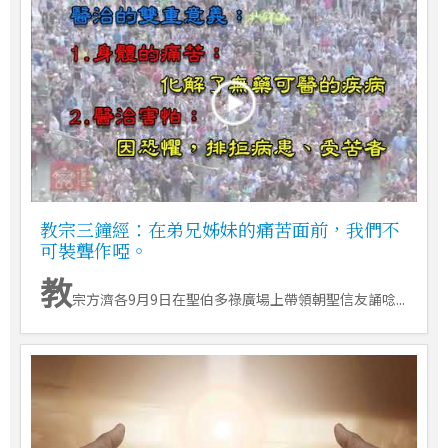
教宗三鐘經：在弟兄姊妹的痛苦面前，我們不
可裝聾作啞。
教
宗方濟各9月9日在聖伯多祿廣場上帶領朝聖信友誦唸...