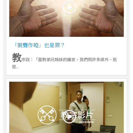
「裝聾作啞」也是罪？
教
宗說：「面對弟兄姊妹的痛苦，我們用許多排斥、抵
拒...