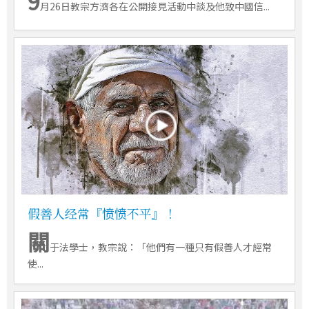
9
月26日教宗方濟各在公開接見活動中談及他致中國信...
假善人经常『愤愤不平』！
關
于法學士，教宗說：「他們有一種只有假善人才經常
使...