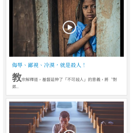
侮辱、鄙視、冷漠，就是殺人！
教
宗解釋道，基督延伸了「不可殺人」的意義，將〝對
弟...