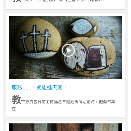
服務......，就能進天國！
教
宗方濟各日前主持誦念三鐘經祈禱活動時，他向聚集
在...