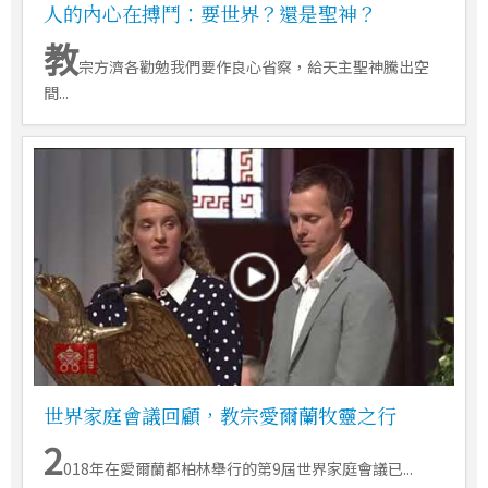
人的內心在搏鬥：要世界？還是聖神？
教
宗方濟各勸勉我們要作良心省察，給天主聖神騰出空
間...
世界家庭會議回顧，教宗愛爾蘭牧靈之行
2
018年在愛爾蘭都柏林舉行的第9屆世界家庭會議已...