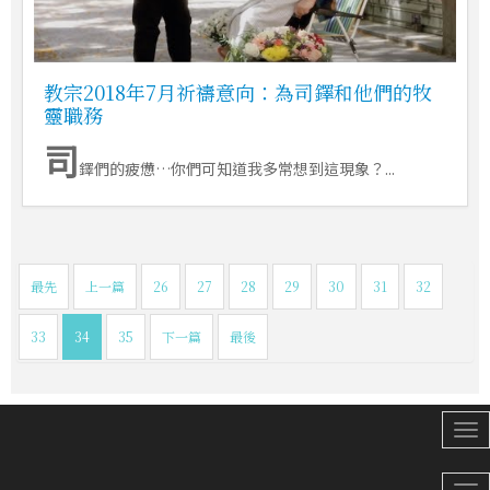
教宗2018年7月祈禱意向：為司鐸和他們的牧
靈職務
司
鐸們的疲憊…你們可知道我多常想到這現象？...
最先
上一篇
26
27
28
29
30
31
32
33
34
35
下一篇
最後