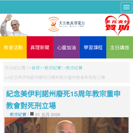
教會活動
真理新聞
心靈加油
學習課程
主日講道
你目前位置:
首頁
教宗紀實
教宗紀實
紀念美伊利諾州廢死15周年教宗重申教會對死刑立場
紀念美伊利諾州廢死15周年教宗重申
教會對死刑立場
教宗紀實
/
01 五月 2026