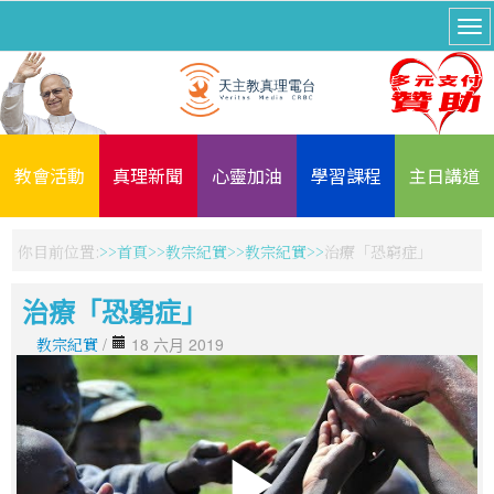
教會活動
真理新聞
心靈加油
學習課程
主日講道
你目前位置:
首頁
教宗紀實
教宗紀實
治療「恐窮症」
治療「恐窮症」
教宗紀實
/
18 六月 2019