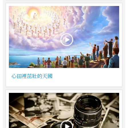
心田裡茁壯的天國