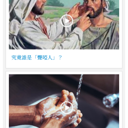
究竟誰是「聾啞人」？