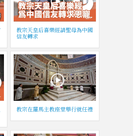
前
教宗天皇后喜樂經請聖母為中國
信友轉求
員
教宗在羅馬主教座堂舉行就任禮