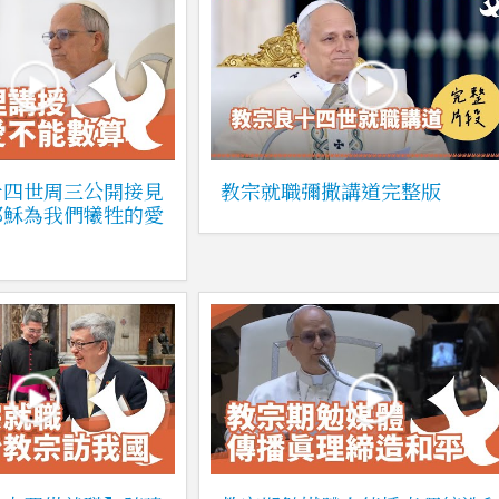
十四世周三公開接見
教宗就職彌撒講道完整版
耶穌為我們犧牲的愛