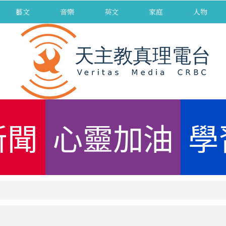
藝文
音樂
英文
家庭
人物
新聞
心靈加油
學