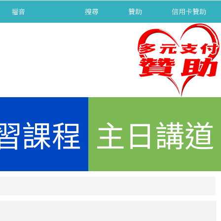
福音
separator
搜尋
贊助
信用卡贊助
習課程
主日講道