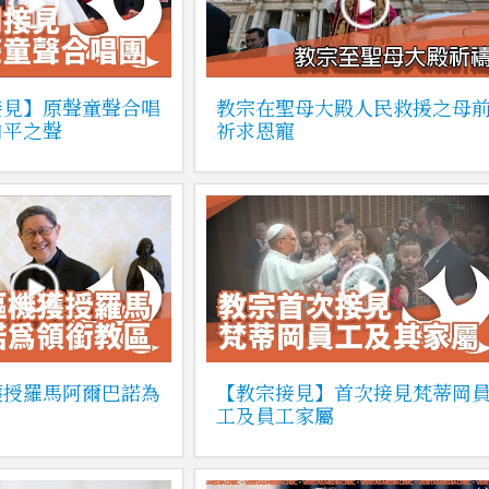
接見】原聲童聲合唱
教宗在聖母大殿人民救援之母
和平之聲
祈求恩寵
獲授羅馬阿爾巴諾為
【教宗接見】首次接見梵蒂岡
工及員工家屬