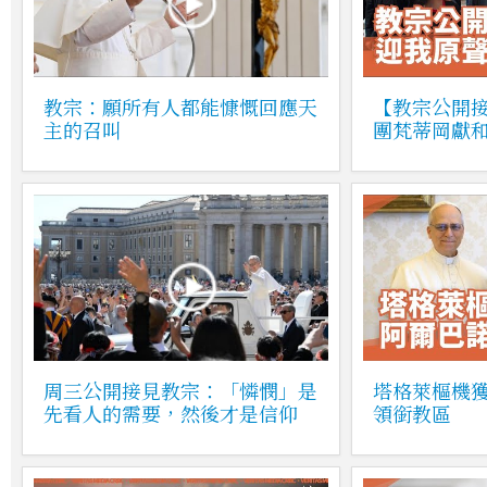
教宗：願所有人都能慷慨回應天
【教宗公開
主的召叫
團梵蒂岡獻
周三公開接見教宗：「憐憫」是
塔格萊樞機
先看人的需要，然後才是信仰
領銜教區