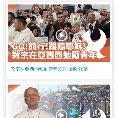
教宗在亞西西勉勵青年:GO! 跟隨耶穌!