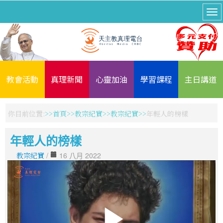
教會活動
真理新聞
心靈加油
學習課程
主日講道
你目前位置:
首頁
教宗紀實
教宗紀實
年輕人的榜樣
年輕人的榜樣
教宗紀實
/
16 八月 2022