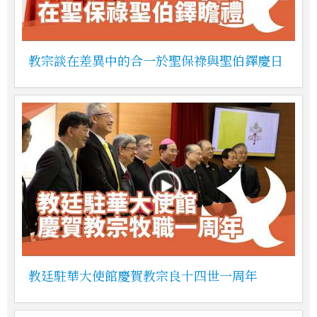
教宗談在差異中的合一於聖保祿與聖伯鐸慶日
教廷駐華大使館慶賀教宗良十四世一周年