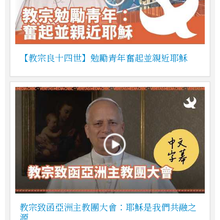
【教宗良十四世】勉勵青年奮起並親近耶穌
教宗致函亞洲主教團大會：耶穌是我們共融之
源