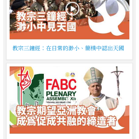
教宗三鐘經：在日常的渺小、簡樸中認出天國