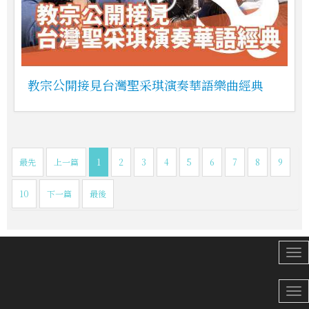
教宗公開接見台灣聖采琪演奏華語樂曲經典
最先
上一篇
1
2
3
4
5
6
7
8
9
10
下一篇
最後