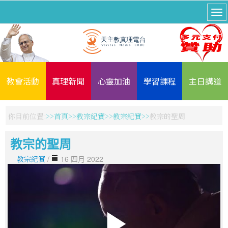
教會活動
真理新聞
心靈加油
學習課程
主日講道
你目前位置:
首頁
教宗紀實
教宗紀實
教宗的聖周
教宗的聖周
教宗紀實
/
16 四月 2022