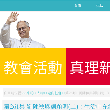
首頁
焦點
教會活動
真理
你目前位置:
首頁
人物
走向基督
第261集-劉陳秧與劉穎明(
第261集-劉陳秧與劉穎明(二)：生活中