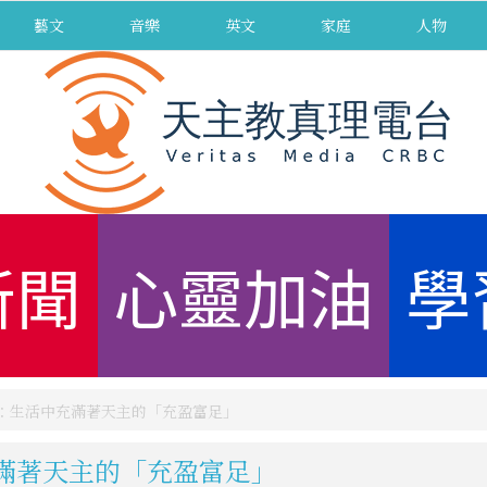
藝文
音樂
英文
家庭
人物
新聞
心靈加油
學
二)：生活中充滿著天主的「充盈富足」
充滿著天主的「充盈富足」