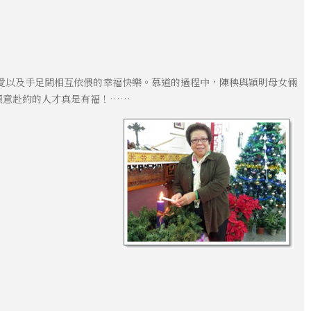
愛以及手足間相互依偎的幸福快樂。慕道的過程中，陳秧與穎明母女倆
願意赴約的人才真是有福！……