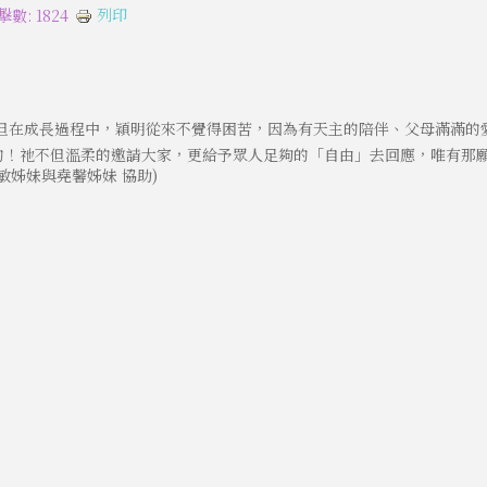
列印
擊數: 1824
但在成長過程中，穎明從來不覺得困苦，因為有天主的陪伴、父母滿滿的
的！祂不但溫柔的邀請大家，更給予眾人足夠的「自由」去回應，唯有那
:事敏姊妹與堯馨姊妹 協助)