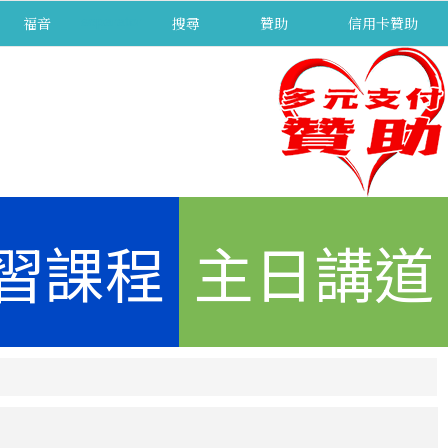
福音
separator
搜尋
贊助
信用卡贊助
習課程
主日講道