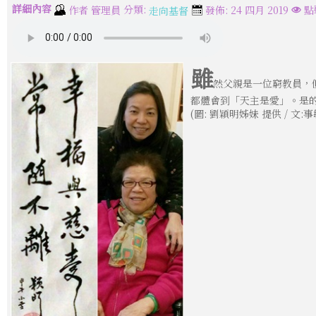
詳細內容
分類:
作者
管理員
發佈: 24 四月 2019
點
走向基督
雖
然父親是一位窮教員，
都體會到「天主是愛」。是
(圖: 劉穎明姊妹 提供 / 文