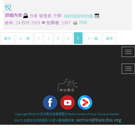
悅
詳細內容
分類:
作者
管理員
我的信仰我的路
列印
發佈: 24 四月 2019
點擊數: 1397
最先
上一篇
1
2
3
4
5
下一篇
最後
Copyright © 2019 天主教亞洲真理電台 Radio Veritas of Asia, Chinese Section.
service@tianzhu.org
10672 台灣台北市安居街 39 號 4 樓 服務信箱 :
4F, No.39, Anju St., Da’an Dist., Taipei City 10672, Taiwan. Tel：886-2-8732-5220 886-2-8732-5230
Fax：886-2-8732-5300