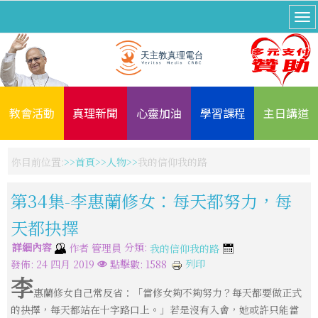
教會活動
真理新聞
心靈加油
學習課程
主日講道
你目前位置:
首頁
人物
我的信仰我的路
第34集-李惠蘭修女：每天都努力，每
天都抉擇
詳細內容
分類:
作者
管理員
我的信仰我的路
列印
發佈: 24 四月 2019
點擊數: 1588
李
惠蘭修女自己常反省：「當修女夠不夠努力？每天都要做正式
的抉擇，每天都站在十字路口上。」若是沒有入會，她或許只能當