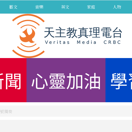
藝文
音樂
英文
家庭
人物
新聞
心靈加油
學
小號獨奏