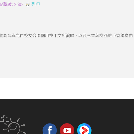
列印
點擊數: 2602
搭配男童高音與光仁校友合唱團用拉丁文所演唱，以及三首葉樹涵的小號獨奏曲