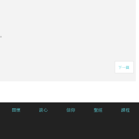
。
下一篇
關懷
談心
信仰
聖經
課程