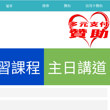
福音
separator
搜尋
贊助
信用卡贊助
習課程
主日講道