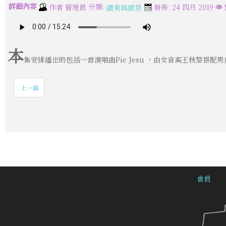
詳細內容
分類:
作者
管理員
發佈: 24 四月 2019
讚美與感恩
本
集安排播出的包括一首演唱曲Pie Jesu ，由女音高王秋黎
上一篇
會員