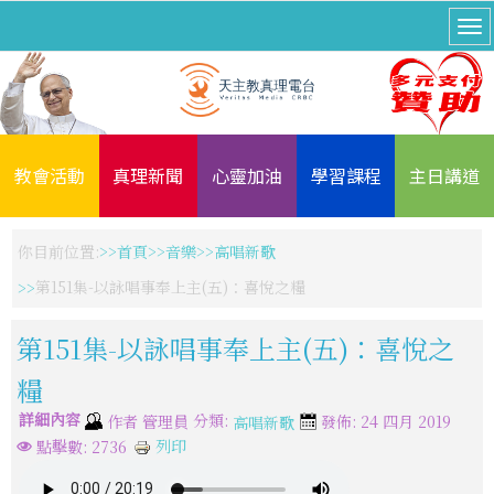
教會活動
真理新聞
心靈加油
學習課程
主日講道
你目前位置:
首頁
音樂
高唱新歌
第151集-以詠唱事奉上主(五)：喜悅之糧
第151集-以詠唱事奉上主(五)：喜悅之
糧
詳細內容
分類:
作者
管理員
發佈: 24 四月 2019
高唱新歌
列印
點擊數: 2736