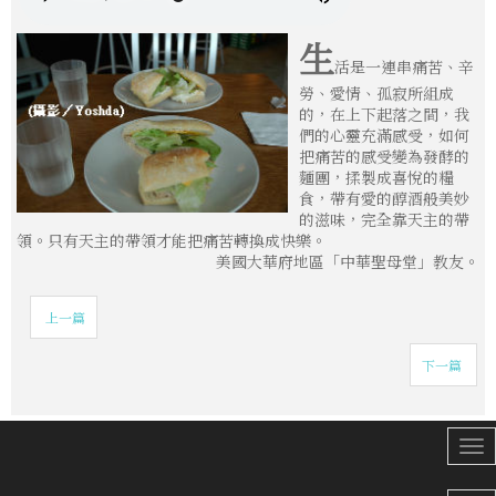
生
活是一連串痛苦、辛
勞、愛情、孤寂所組成
的，在上下起落之間，我
們的心靈充滿感受，如何
把痛苦的感受變為發酵的
麵團，揉製成喜悅的糧
食，帶有愛的醇酒般美妙
的滋味，完全靠天主的帶
領。只有天主的帶領才能把痛苦轉換成快樂。
美國大華府地區「中華聖母堂」教友。
上一篇
下一篇