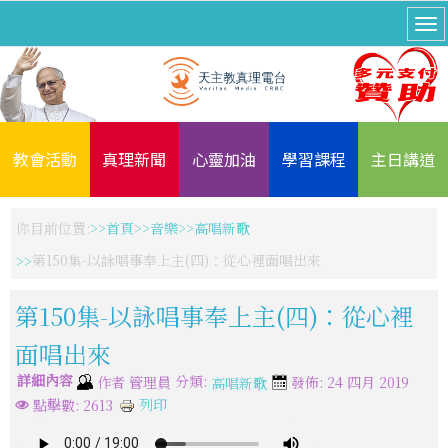
教會活動
真理新聞
心靈加油
學習課程
主日講道
你目前位置:
首頁
音樂
高唱新歌
第150集-以詠唱事奉上主(四)：從心裡面唱出來
第150集-以詠唱事奉上主(四)：從心裡
面唱出來
詳細內容
分類:
作者
管理員
發佈: 24 四月 2019
高唱新歌
列印
點擊數: 2613