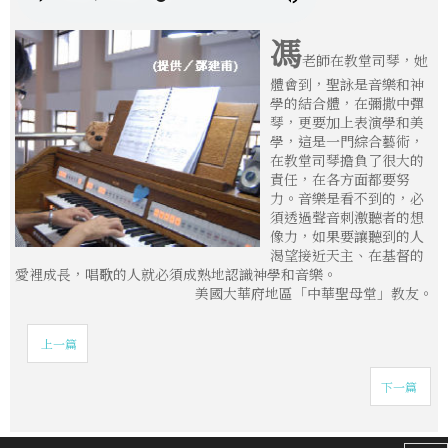
馮
老師在教堂司琴，她
體會到，聖詠是音樂和神
學的結合體，在彌撒中彈
琴，更要加上表演學和美
學，這是一門綜合藝術，
在教堂司琴擔負了很大的
責任，在各方面都要努
力。音樂是看不到的，必
須透過聲音刺激聽者的想
像力，如果要讓聽到的人
渴望接近天主、在基督的
愛裡成長，唱歌的人就必須成熟地認識神學和音樂。
美國大華府地區「中華聖母堂」教友。
上一篇
下一篇