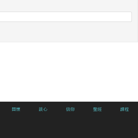
關懷
談心
信仰
聖經
課程