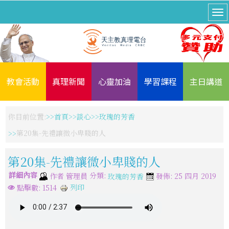
教會活動
真理新聞
心靈加油
學習課程
主日講道
你目前位置:
首頁
談心
玫瑰的芳香
第20集-先禮讓微小卑賤的人
第20集-先禮讓微小卑賤的人
詳細內容
分類:
作者
管理員
發佈: 25 四月 2019
玫瑰的芳香
列印
點擊數: 1514