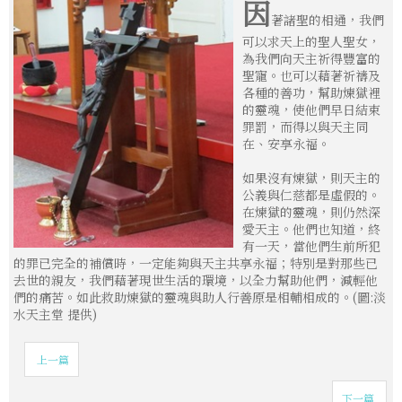
因
著諸聖的相通，我們
可以求天上的聖人聖女，
為我們向天主祈得豐富的
聖寵。也可以藉著祈禱及
各種的善功，幫助煉獄裡
的靈魂，使他們早日結束
罪罰，而得以與天主同
在、安享永福。
如果沒有煉獄，則天主的
公義與仁慈都是虛假的。
在煉獄的靈魂，則仍然深
愛天主。他們也知道，終
有一天，當他們生前所犯
的罪已完全的補償時，一定能夠與天主共享永福；特別是對那些已
去世的親友，我們藉著現世生活的環境，以全力幫助他們，減輕他
們的痛苦。如此救助煉獄的靈魂與助人行善原是相輔相成的。(圖:淡
水天主堂 提供)
上一篇
下一篇