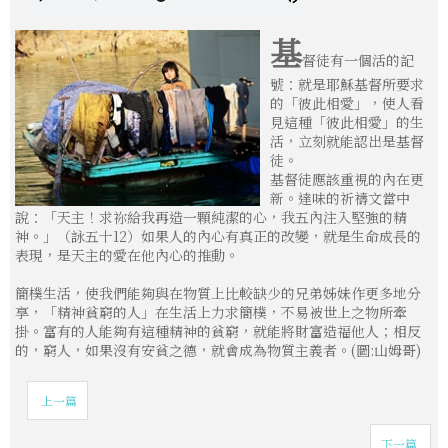
基
督徒有一個活的記
號：就是耶穌基督所要求
的「彼此相愛」，使人看
見這種「彼此相愛」的生
活，立刻就能認出是基督
徒。
基督徒應該重視的內在更
新。達味的祈禱文當中
說：「天主！求祢給我再造一顆純潔的心，我五內注入堅強的精
神。」（詠五十12）如果人的內心有真正的改變，就是生命成長的
表現，是天主的愛在他內心的推動。
簡樸生活，使我們能夠與在物質上比較缺少的兄弟姊妹作更多地分
享，「精神貧窮的人」在生活上力求簡樸，不易被世上之物所牽
掛。富有的人能夠有這種精神的貧窮，就能將財富造福他人；相反
的，窮人，如果沒有安貧之德，就會成為物質主義者。(圖:山姆哥)
上一篇
下一篇