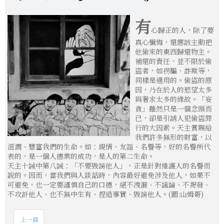
有
心歸正的人，除了要
真心懺悔，還應該主動把
他偷來的東西歸還物主。
補還的責任，並不限於偷
盜者，如拐騙、詐欺等，
同樣是適用的。偷盜的原
因，乃在於人的慾望太多
與奢求太多的緣故。「妄
貪」雖然只是一個念頭而
已，卻是引誘人犯偷盜罪
行的大因素。天主賞賜給
我們許多無形的財富，以
滋潤、豐富我們的生命。如：親情、友誼、名譽等，好的名譽所代
表的，是一個人德業的成功，是人的第二生命。
天主十誡中第八誡：「不要毀謗他人」，正是針對維護人的名譽而
說的。因而，當我們與人談話時，內容最好避免涉及他人，如果不
可避免，也一定要謹慎自己的口德，絕不洩漏、不議論、不揭發、
不攻訐他人、也不無中生有、捏造事實、毀謗他人。(圖:山姆哥)
上一篇