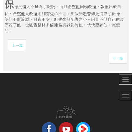
保
祿責備人不是為了報復，而只希望他回頭改過，報復出於自
私，希望他人改過則非有愛心不可。那個罪魁曾如此侮辱了保祿，
使他不斷流淚、日夜不安，但他毫無記仇之心。因此不但自己由衷
原諒了他，也勸告格林多信徒當真誠對待他，快快原諒他、寬恕
他。
上一篇
下一篇