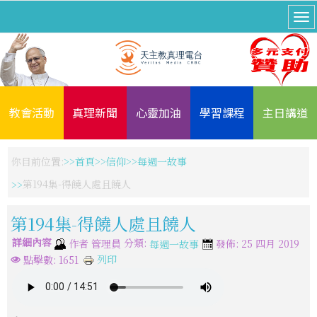
教會活動
真理新聞
心靈加油
學習課程
主日講道
你目前位置:
首頁
信仰
每週一故事
第194集-得饒人處且饒人
第194集-得饒人處且饒人
詳細內容
分類:
作者
管理員
發佈: 25 四月 2019
每週一故事
列印
點擊數: 1651