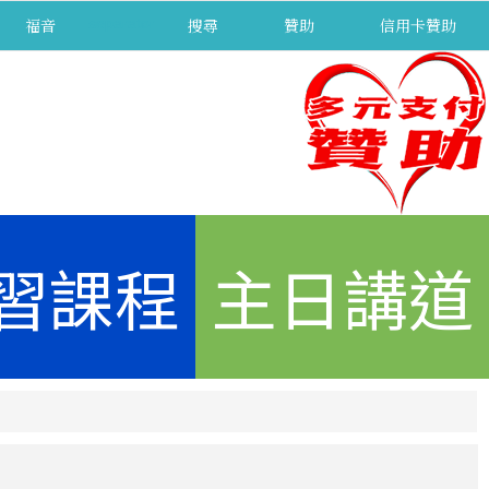
福音
separator
搜尋
贊助
信用卡贊助
習課程
主日講道