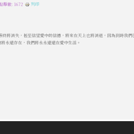
列印
點擊數: 1672
等終將消失，甚至信望愛中的信德，將來在天上也將消逝，因為到時我們
德將永遠存在，我們將永永遠遠在愛中生活。