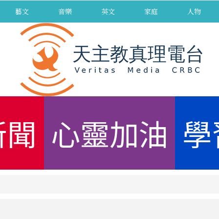
藝文
音樂
英文
家庭
人物
新聞
心靈加油
學