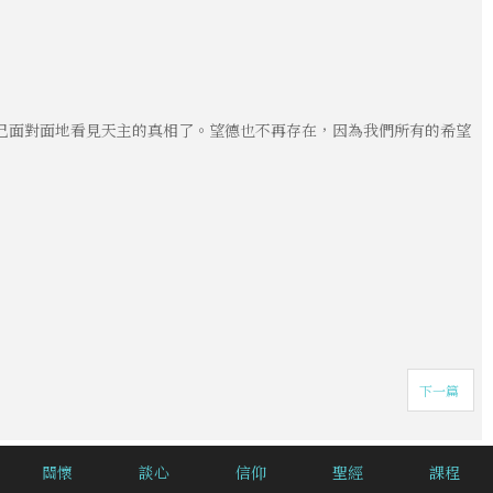
已面對面地看見天主的真相了。望德也不再存在，因為我們所有的希望
下一篇
關懷
談心
信仰
聖經
課程