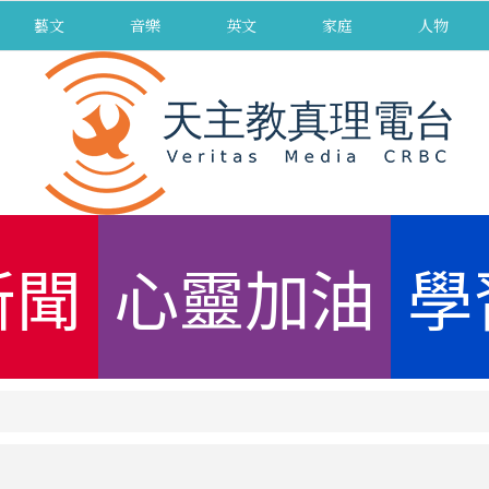
藝文
音樂
英文
家庭
人物
新聞
心靈加油
學