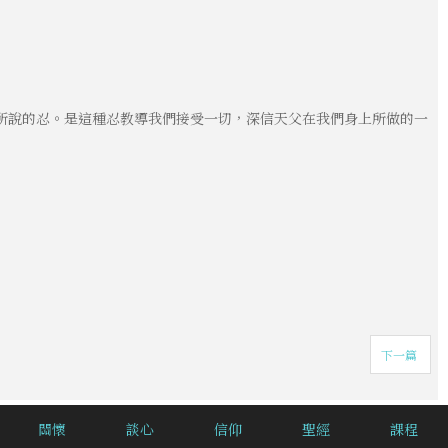
所說的忍。是這種忍教導我們接受一切，深信天父在我們身上所做的一
下一篇
關懷
談心
信仰
聖經
課程