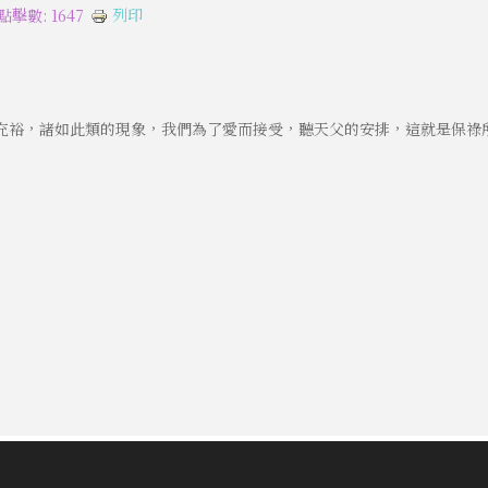
列印
點擊數: 1647
充裕，諸如此類的現象，我們為了愛而接受，聽天父的安排，這就是保祿