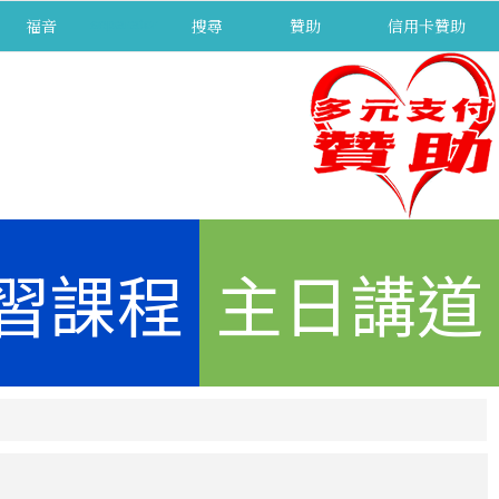
福音
separator
搜尋
贊助
信用卡贊助
習課程
主日講道