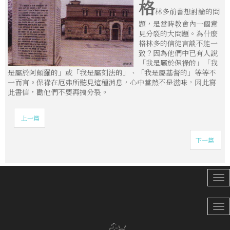
格
林多前書想討論的問
題，是當時教會內一個意
見分裂的大問題。為什麼
格林多的信徒言談不能一
致？因為他們中已有人說
「我是屬於保祿的」「我
是屬於阿頗羅的」或「我是屬刻法的」、「我是屬基督的」等等不
一而言。保祿在厄弗所聽見這種消息，心中當然不是滋味，因此寫
此書信，勸他們不要再搞分裂。
上一篇
下一篇