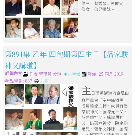
修三、蔡秀琴...等神父、
修女、弟兄姐妹。
第891集-乙年 四旬期第四主日【潘家駿
神父講道】
詳細內容
分類:
作者
管理員
發佈: 25 四月 2019
主日聖道
列印
點擊數: 867
主
日聖道講道內容是由
真理電台「空中佈道團」
成員輪流主持，成員有潘
家駿神父、羅際元神父、
薛井然神父、蘇崑勇神
父、洪萬六神父、陳宗樑
弟兄、張象文姊妹、羅際
元、邱宏仁、趙永吉、劉