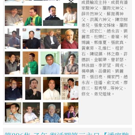
成員輪流主持，成員有潘
家駿神父、羅際元神父、
薛井然神父、蘇崑勇神
父、洪萬六神父、陳宗樑
弟兄、張象文姊妹、羅際
元、邱宏仁、趙永吉、劉
麗君、杜樂仁、姜嶺、柯
博識、郭維夏、張欽真、
黃東昇、孔維仁、程若
石、陳琨鎮、林之鼎、許
德訓、金毓瑋、曾若瑟、
林泳喆、李若望、周戎、
楊阜錪、岳偉莉、劉麗
君、張日亮、楊家門、趙
永吉、佳播、俞文成、廖
修三、蔡秀琴...等神父、
修女、弟兄姐妹。