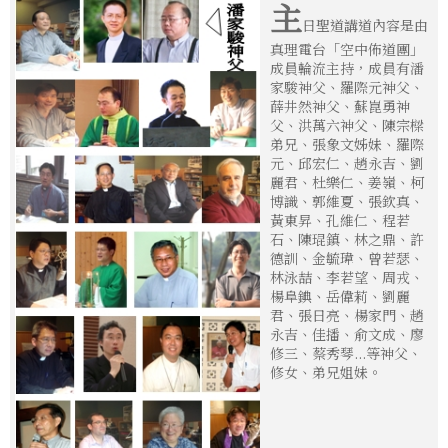
主
日聖道講道內容是由
真理電台「空中佈道團」
成員輪流主持，成員有潘
家駿神父、羅際元神父、
薛井然神父、蘇崑勇神
父、洪萬六神父、陳宗樑
弟兄、張象文姊妹、羅際
元、邱宏仁、趙永吉、劉
麗君、杜樂仁、姜嶺、柯
博識、郭維夏、張欽真、
黃東昇、孔維仁、程若
石、陳琨鎮、林之鼎、許
德訓、金毓瑋、曾若瑟、
林泳喆、李若望、周戎、
楊阜錪、岳偉莉、劉麗
君、張日亮、楊家門、趙
永吉、佳播、俞文成、廖
修三、蔡秀琴...等神父、
修女、弟兄姐妹。