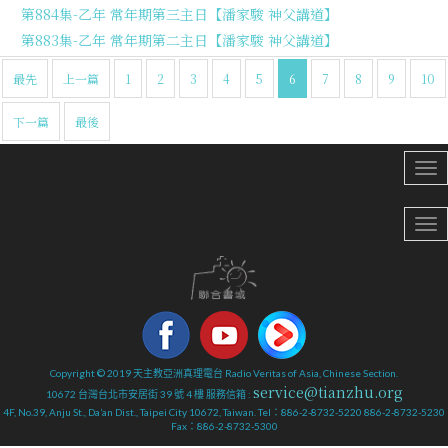
第884集-乙年 常年期第三主日【潘家駿 神父講道】
第883集-乙年 常年期第二主日【潘家駿 神父講道】
最先
上一篇
1
2
3
4
5
6
7
8
9
10
下一篇
最後
Copyright © 2019 天主教亞洲真理電台 Radio Veritas of Asia, Chinese Section.
service@tianzhu.org
10672 台灣台北市安居街 39 號 4 樓 服務信箱 :
4F, No.39, Anju St., Da’an Dist., Taipei City 10672, Taiwan. Tel：886-2-8732-5220 886-2-8732-5230
Fax：886-2-8732-5300