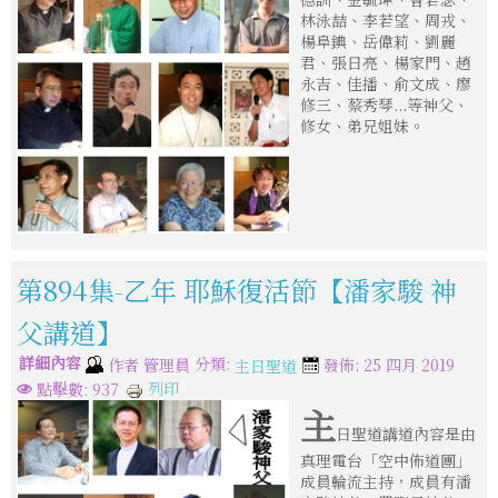
林泳喆、李若望、周戎、
楊阜錪、岳偉莉、劉麗
君、張日亮、楊家門、趙
永吉、佳播、俞文成、廖
修三、蔡秀琴...等神父、
修女、弟兄姐妹。
第894集-乙年 耶穌復活節【潘家駿 神
父講道】
詳細內容
分類:
作者
管理員
發佈: 25 四月 2019
主日聖道
列印
點擊數: 937
主
日聖道講道內容是由
真理電台「空中佈道團」
成員輪流主持，成員有潘