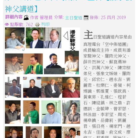
神父講道】
詳細內容
分類:
作者
管理員
發佈: 25 四月 2019
主日聖道
列印
點擊數: 762
主
日聖道講道內容是由
真理電台「空中佈道團」
成員輪流主持，成員有潘
家駿神父、羅際元神父、
薛井然神父、蘇崑勇神
父、洪萬六神父、陳宗樑
弟兄、張象文姊妹、羅際
元、邱宏仁、趙永吉、劉
麗君、杜樂仁、姜嶺、柯
博識、郭維夏、張欽真、
黃東昇、孔維仁、程若
石、陳琨鎮、林之鼎、許
德訓、金毓瑋、曾若瑟、
林泳喆、李若望、周戎、
楊阜錪、岳偉莉、劉麗
君、張日亮、楊家門、趙
永吉、佳播、俞文成、廖
修三、蔡秀琴...等神父、