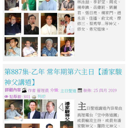
林泳喆、李若望、周戎、
楊阜錪、岳偉莉、劉麗
君、張日亮、楊家門、趙
永吉、佳播、俞文成、廖
修三、蔡秀琴...等神父、
修女、弟兄姐妹。
第887集-乙年 常年期第六主日【潘家駿
神父講道】
詳細內容
分類:
作者
管理員
發佈: 25 四月 2019
主日聖道
列印
點擊數: 801
主
日聖道講道內容是由
真理電台「空中佈道團」
成員輪流主持，成員有潘
家駿神父、羅際元神父、