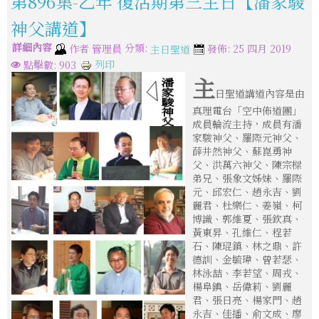
第896集-乙年 復活期第三主日【潘家駿
神父講道】
詳細內容
分類:
作者
管理員
發佈: 25 四月 2019
主日聖道
列印
點擊數: 903
主
日聖道講道內容是由
真理電台「空中佈道團」
成員輪流主持，成員有潘
家駿神父、羅際元神父、
薛井然神父、蘇崑勇神
父、洪萬六神父、陳宗樑
弟兄、張象文姊妹、羅際
元、邱宏仁、趙永吉、劉
麗君、杜樂仁、姜嶺、柯
博識、郭維夏、張欽真、
黃東昇、孔維仁、程若
石、陳琨鎮、林之鼎、許
德訓、金毓瑋、曾若瑟、
林泳喆、李若望、周戎、
楊阜錪、岳偉莉、劉麗
君、張日亮、楊家門、趙
永吉、佳播、俞文成、廖