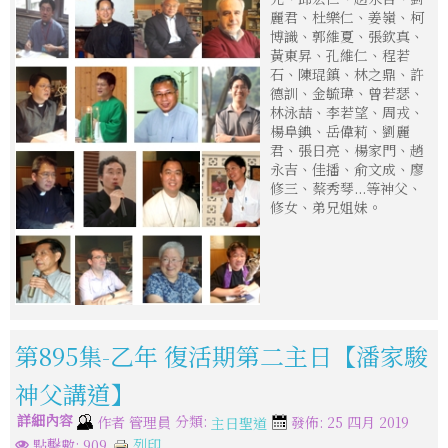
麗君、杜樂仁、姜嶺、柯
博識、郭維夏、張欽真、
黃東昇、孔維仁、程若
石、陳琨鎮、林之鼎、許
德訓、金毓瑋、曾若瑟、
林泳喆、李若望、周戎、
楊阜錪、岳偉莉、劉麗
君、張日亮、楊家門、趙
永吉、佳播、俞文成、廖
修三、蔡秀琴...等神父、
修女、弟兄姐妹。
第895集-乙年 復活期第二主日【潘家駿
神父講道】
詳細內容
分類:
作者
管理員
發佈: 25 四月 2019
主日聖道
列印
點擊數: 909