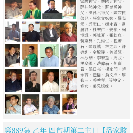
家駿神父、羅際元神父、
薛井然神父、蘇崑勇神
父、洪萬六神父、陳宗樑
弟兄、張象文姊妹、羅際
元、邱宏仁、趙永吉、劉
麗君、杜樂仁、姜嶺、柯
博識、郭維夏、張欽真、
黃東昇、孔維仁、程若
石、陳琨鎮、林之鼎、許
德訓、金毓瑋、曾若瑟、
林泳喆、李若望、周戎、
楊阜錪、岳偉莉、劉麗
君、張日亮、楊家門、趙
永吉、佳播、俞文成、廖
修三、蔡秀琴...等神父、
修女、弟兄姐妹。
第889集-乙年 四旬期第二主日【潘家駿