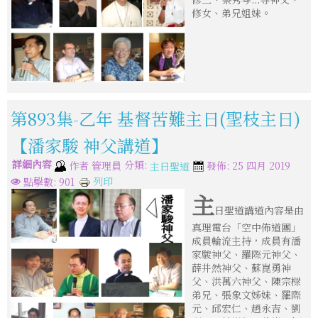
修女、弟兄姐妹。
第893集-乙年 基督苦難主日(聖枝主日)
【潘家駿 神父講道】
詳細內容
分類:
作者
管理員
發佈: 25 四月 2019
主日聖道
列印
點擊數: 901
主
日聖道講道內容是由
真理電台「空中佈道團」
成員輪流主持，成員有潘
家駿神父、羅際元神父、
薛井然神父、蘇崑勇神
父、洪萬六神父、陳宗樑
弟兄、張象文姊妹、羅際
元、邱宏仁、趙永吉、劉