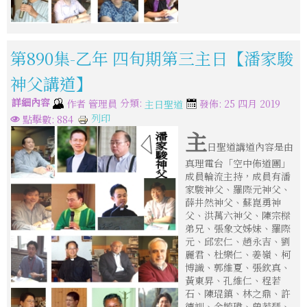
第890集-乙年 四旬期第三主日【潘家駿
神父講道】
詳細內容
分類:
作者
管理員
發佈: 25 四月 2019
主日聖道
列印
點擊數: 884
主
日聖道講道內容是由
真理電台「空中佈道團」
成員輪流主持，成員有潘
家駿神父、羅際元神父、
薛井然神父、蘇崑勇神
父、洪萬六神父、陳宗樑
弟兄、張象文姊妹、羅際
元、邱宏仁、趙永吉、劉
麗君、杜樂仁、姜嶺、柯
博識、郭維夏、張欽真、
黃東昇、孔維仁、程若
石、陳琨鎮、林之鼎、許
德訓、金毓瑋、曾若瑟、