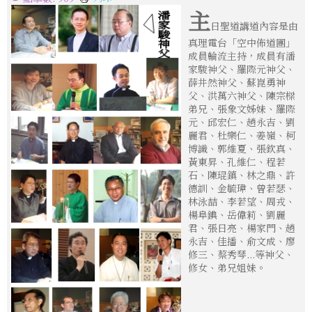
主
日聖道講道內容是由
真理電台「空中佈道團」
成員輪流主持，成員有潘
家駿神父、羅際元神父、
薛井然神父、蘇崑勇神
父、洪萬六神父、陳宗樑
弟兄、張象文姊妹、羅際
元、邱宏仁、趙永吉、劉
麗君、杜樂仁、姜嶺、柯
博識、郭維夏、張欽真、
黃東昇、孔維仁、程若
石、陳琨鎮、林之鼎、許
德訓、金毓瑋、曾若瑟、
林泳喆、李若望、周戎、
楊阜錪、岳偉莉、劉麗
君、張日亮、楊家門、趙
永吉、佳播、俞文成、廖
修三、蔡秀琴...等神父、
修女、弟兄姐妹。