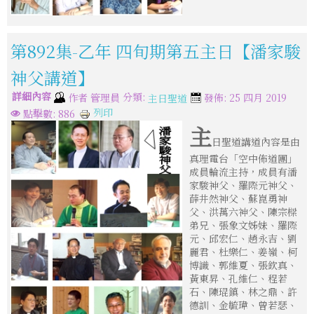
第892集-乙年 四旬期第五主日【潘家駿
神父講道】
詳細內容
分類:
作者
管理員
發佈: 25 四月 2019
主日聖道
列印
點擊數: 886
主
日聖道講道內容是由
真理電台「空中佈道團」
成員輪流主持，成員有潘
家駿神父、羅際元神父、
薛井然神父、蘇崑勇神
父、洪萬六神父、陳宗樑
弟兄、張象文姊妹、羅際
元、邱宏仁、趙永吉、劉
麗君、杜樂仁、姜嶺、柯
博識、郭維夏、張欽真、
黃東昇、孔維仁、程若
石、陳琨鎮、林之鼎、許
德訓、金毓瑋、曾若瑟、