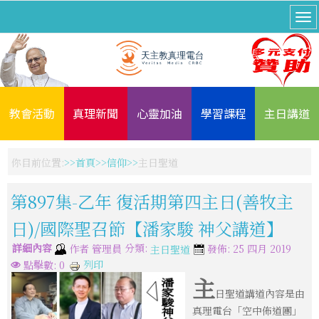
教會活動
真理新聞
心靈加油
學習課程
主日講道
你目前位置:
首頁
信仰
主日聖道
第897集-乙年 復活期第四主日(善牧主
日)/國際聖召節【潘家駿 神父講道】
詳細內容
分類:
作者
管理員
發佈: 25 四月 2019
主日聖道
列印
點擊數: 0
主
日聖道講道內容是由
真理電台「空中佈道團」