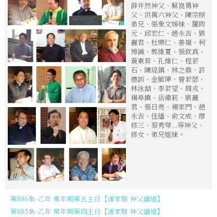
薛井然神父、蘇崑勇神
父、洪萬六神父、陳宗樑
弟兄、張象文姊妹、羅際
元、邱宏仁、趙永吉、劉
麗君、杜樂仁、姜嶺、柯
博識、郭維夏、張欽真、
黃東昇、孔維仁、程若
石、陳琨鎮、林之鼎、許
德訓、金毓瑋、曾若瑟、
林泳喆、李若望、周戎、
楊阜錪、岳偉莉、劉麗
君、張日亮、楊家門、趙
永吉、佳播、俞文成、廖
修三、蔡秀琴...等神父、
修女、弟兄姐妹。
第886集-乙年 常年期第五主日【潘家駿 神父講道】
第885集-乙年 常年期第四主日【潘家駿 神父講道】