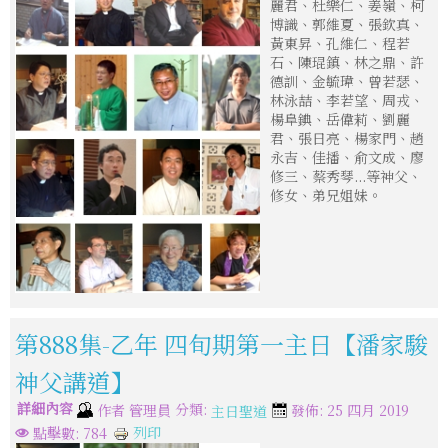
麗君、杜樂仁、姜嶺、柯
博識、郭維夏、張欽真、
黃東昇、孔維仁、程若
石、陳琨鎮、林之鼎、許
德訓、金毓瑋、曾若瑟、
林泳喆、李若望、周戎、
楊阜錪、岳偉莉、劉麗
君、張日亮、楊家門、趙
永吉、佳播、俞文成、廖
修三、蔡秀琴...等神父、
修女、弟兄姐妹。
第888集-乙年 四旬期第一主日【潘家駿
神父講道】
詳細內容
分類:
作者
管理員
發佈: 25 四月 2019
主日聖道
列印
點擊數: 784