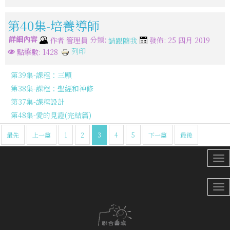
第40集-培養導師
詳細內容
分類:
作者
管理員
發佈: 25 四月 2019
請跟隨我
列印
點擊數: 1428
第39集-課程：三願
第38集-課程：聖經和神修
第37集-課程設計
第48集-愛的見證(完結篇)
最先
上一篇
1
2
3
4
5
下一篇
最後