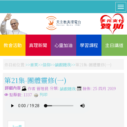
教會活動
真理新聞
心靈加油
學習課程
主日講道
你目前位置:
首頁
信仰
請跟隨我
第21集-團體靈修(一)
第21集-團體靈修(一)
詳細內容
分類:
作者
管理員
發佈: 25 四月 2019
請跟隨我
列印
點擊數: 1337
上一篇