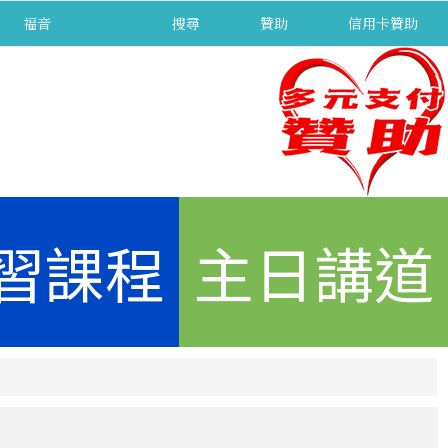
福音
separator
搜尋
贊助
信用卡贊助
習課程
主日講道