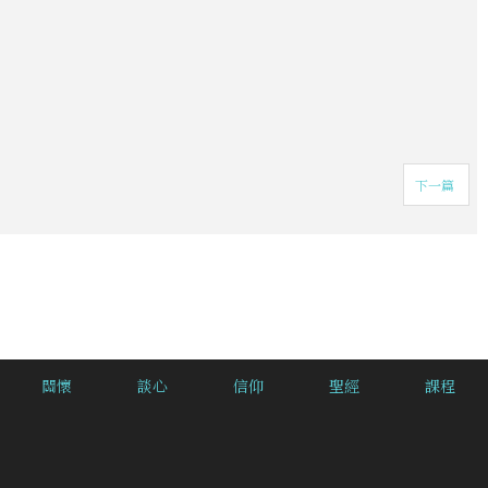
下一篇
關懷
談心
信仰
聖經
課程