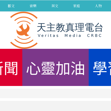
藝文
音樂
英文
家庭
人物
新聞
心靈加油
學