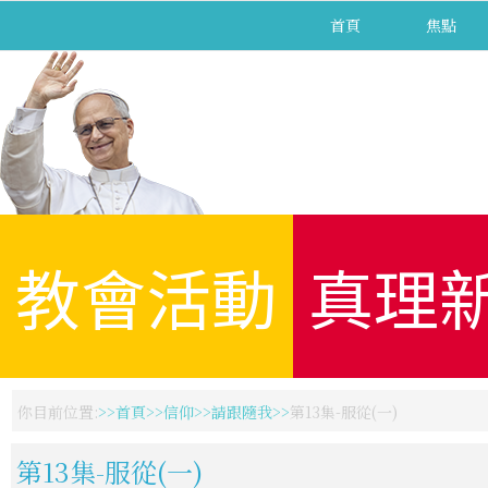
首頁
焦點
教會活動
真理
你目前位置:
首頁
信仰
請跟隨我
第13集-服從(一)
第13集-服從(一)