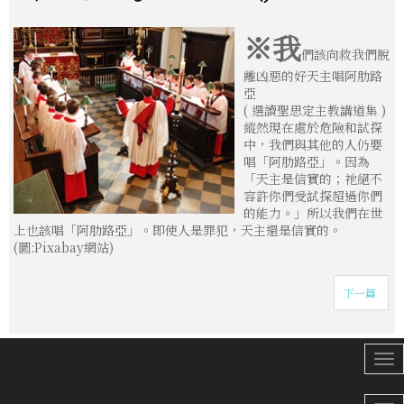
※我
們該向救我們脫
離凶惡的好天主唱阿肋路
亞
( 選讀聖思定主教講道集 )
縱然現在處於危險和試探
中，我們與其他的人仍要
唱「阿肋路亞」。因為
「天主是信實的；祂絕不
容許你們受試探超過你們
的能力。」所以我們在世
上也該唱「阿肋路亞」。即使人是罪犯，天主還是信實的。
(圖:Pixabay網站)
下一篇