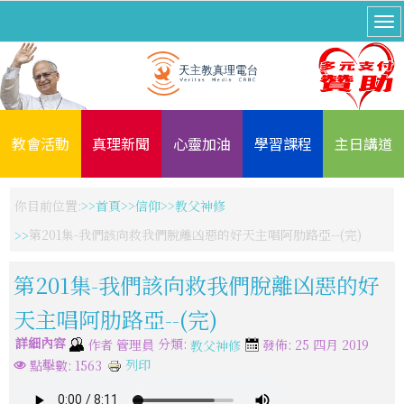
教會活動
真理新聞
心靈加油
學習課程
主日講道
你目前位置:
首頁
信仰
教父神修
第201集-我們該向救我們脫離凶惡的好天主唱阿肋路亞--(完)
第201集-我們該向救我們脫離凶惡的好
天主唱阿肋路亞--(完)
詳細內容
分類:
作者
管理員
發佈: 25 四月 2019
教父神修
列印
點擊數: 1563