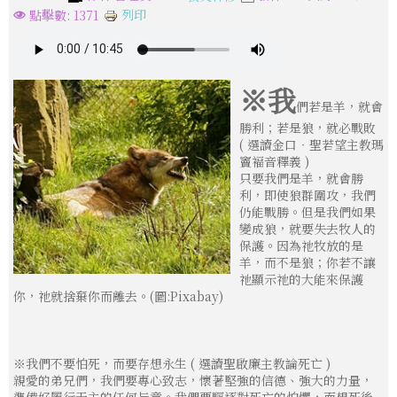
列印
點擊數: 1371
※我
們若是羊，就會
勝利；若是狼，就必戰敗
( 選讀金口‧聖若望主教瑪
竇褔音釋義 )
只要我們是羊，就會勝
利，即使狼群圍攻，我們
仍能戰勝。但是我們如果
變成狼，就要失去牧人的
保護。因為祂牧放的是
羊，而不是狼；你若不讓
祂顯示祂的大能來保護
你，祂就捨棄你而離去。(圖:Pixabay)
※我們不要怕死，而要存想永生 ( 選讀聖啟廉主教論死亡 )
親愛的弟兄們，我們要專心致志，懷著堅強的信德、強大的力量，
準備好履行天主的任何旨意。我們要驅逐對死亡的怕懼，而想死後