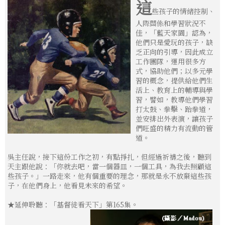
這
些孩子的情緒控制、
人際關係和學習狀況不
佳，「藍天家園」認為，
他們只是愛玩的孩子，缺
乏正向的引導，因此成立
工作團隊，運用很多方
式，協助他們；以多元學
習的概念，提供給他們生
活上、教育上的輔導與學
習，譬如，教導他們學習
打太鼓、拳擊、跆拳道，
並安排出外表演，讓孩子
們旺盛的精力有流動的管
道。
吳主任說，接下這份工作之初，有點掙扎，但經過祈禱之後，聽到
天主跟他說：「你就去吧，當一個器皿，一個工具，為我去照顧這
些孩子。」一路走來，他有個重要的理念，那就是永不放棄這些孩
子，在他們身上，他看見未來的希望。
★延伸聆聽：「基督徒看天下」第165集。