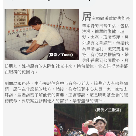
居
家照顧著重於失能長
輩本身的日常生活，包括
洗澡、簡單的復健、理
髮、家務、環境整理，另
外還有文書處理，包括代
為申請福利、繳交費用等
等。有時需要推輪椅，帶
失能長輩到公園散心、拜
訪朋友，維持原有的人際和社交往來。換句話說，食衣住行育樂都
在服務的範圍內。
剛開展服務時，中心先評估台中市有多少老人、這些老人有那些問
題、居住在什麼樣的地方，然後，修女陪著中心人員一家一家地去
拜訪，透過訪察了解他們的需要，王督導說，這是曉明基金會的服
務使命，要敏察並發掘他人的需求，學習聖母的精神。