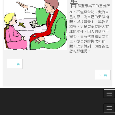
告
解聖事真正的意義所
在，不僅是告明、懺悔自
己的罪，為自己的罪做補
贖，以求與天主、與教會
和好，更是完全克服人有
罪的本性，因人的愛並不
完整，告解聖事給信友力
量，從真誠的悔改與補
贖，以求得到一切都被寬
恕的那種愛。
上一篇
下一篇