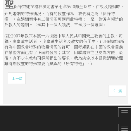
聖
保祿宗徒在格林多前書第七章第10節至15節，在談及婚姻時，
針對婚姻的特殊情況，而有的牧靈作為，我們稱之為「保祿特
權」，在婚姻案件有三個情況可適用此特權：一是一對没有領洗的
外教人的婚姻。二是其中一個人領洗；三是另一個離開。
(註:2007年教宗本篤十六世致中華人民共和國天主教會的主教、司
鐸、度奉獻生活者 、度奉獻生活者及教友的信函中，已明確取消所
有為中國教會特殊的牧靈情況的許可：因考慮到在中國的教會目前
在某些方面已有了正面的發展；其次，因聯絡來往已更為方便；最
後，有不少主教和司鐸所提出的要求，我乃決定以本函撤銷鑒於艱
難時期牧靈的特殊需要而賦與的「所有特權」。)
上一篇
下一篇