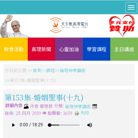
教會活動
真理新聞
心靈加油
學習課程
主日講道
你目前位置:
首頁
課程
倫理神學講座
第153集-婚姻聖事(十九)
第153集-婚姻聖事(十九)
詳細內容
分類:
作者
管理員
倫理神學講座
列印
發佈: 25 四月 2019
點擊數: 1659