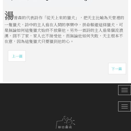
湯
普森的代表詩作「從天上來的獵犬」，把天主比喻為天堂裡的
一隻獵犬，詩中的主人翁在人間的享樂中，拼命躲避這條獵犬，可
是無論如何這隻獵犬始終不放棄他。另外一首詩的主人翁是個流浪
漢，回不了家，家人也不接受他，而無論他如何失敗，天主根本不
在意，因為這隻獵犬只要獵到他的心。
上一篇
下一篇